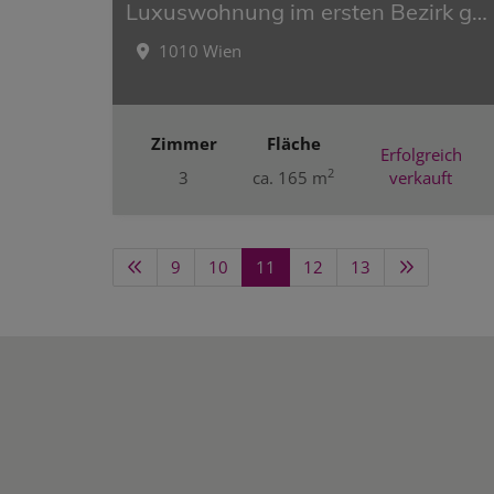
Luxuswohnung im ersten Bezirk gegenüber vom Stadtpark
1010 Wien
Zimmer
Fläche
Erfolgreich
2
3
ca. 165 m
verkauft
9
10
11
12
13