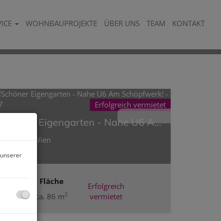
VICE
WOHNBAUPROJEKTE
ÜBER UNS
TEAM
KONTAKT
Erfolgreich vermietet
Schöner Eigengarten - Nahe U6 Am Schöpfwerk! - G7
1120 Wien
 unserer
Fläche
Erfolgreich
2
ca. 86 m
vermietet