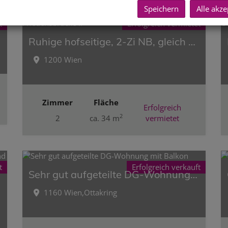
Speichern
Alle akze
t
Erfolgreich vermietet
aße
Ruhige hofseitige, 2-Zi NB, gleich bei U4 Friedensbrücke !!
1200 Wien
Zimmer
Fläche
Erfolgreich
2
2
ca. 34 m
vermietet
t
Erfolgreich verkauft
Sehr gut aufgeteilte DG-Wohnung mit Balkon
1160 Wien,Ottakring