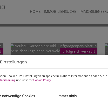
HOME
IMMOBILIENSUCHE
IMMOBILIENSER
t
Erfolgreich verkauft
Neubau Garconniere inkl. Tiefgaragenparkplatz in herrlicher Lage nahe Neuwaldegg – bezugsbereit!
 Einstellungen
1170 Wien,Hernals
den Cookies um Einstellungen zu speichern. Nähere Informationen finden Sie in
tzerklärung
und unserer
Cookie Policy
.
Zimmer
Fläche
Erfolgreich
2
1
ca. 31 m
verkauft
h notwendige Cookies
immer aktiv