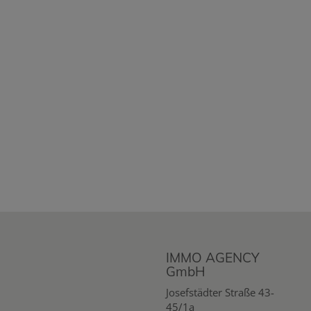
IMMO AGENCY
GmbH
Josefstädter Straße 43-
45/1a