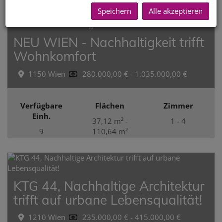
1
2
Speichern
Alle akzeptieren
NEU WIEN - Nachhaltigkeit trifft
Wohnkomfort
1150 Wien
280.000,00 € - 1.035.000,00 €
Verfügbare
Flächen
Zimmer
Einh.
37,12 m² -
1 - 4
9
110,64 m²
KTG 44, Nachhaltige Architektur
trifft auf urbane Lebensqualität!
1210 Wien
235.000,00 € - 415.000,00 €