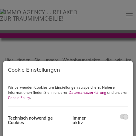
Na
PROJEKTE
Hier finden Sie unsere Wohnbauprojekte, die wir im
Moment betreuen. Dabei helfen wir Bauträgern mehrere
Cookie Einstellungen
Wohnungsobjekte als Ansprechpartner zu vermitteln. Der
Verkauf erfolgt in allen Stufen: Von der Planung bis zur
fertigen Immobilie.
Wir verwenden Cookies um Einstellungen zu speichern. Nähere
Informationen finden Sie in unserer
Datenschutzerklärung
und unserer
Suchen Sie sich jetzt Ihr Wunschobjekt aus!
Cookie Policy
.
Technisch notwendige
immer
Cookies
aktiv