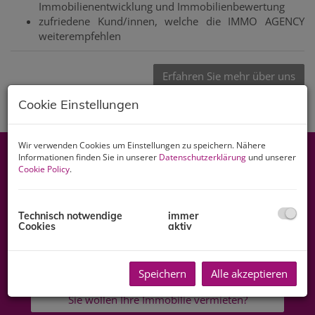
Immobilienentwicklung und Immobilienbewertung
zufriedene Kund/innen, welche die IMMO AGENCY
weiterempfehlen
Erfahren Sie mehr über uns
Cookie Einstellungen
Wir verwenden Cookies um Einstellungen zu speichern. Nähere
Informationen finden Sie in unserer
Datenschutzerklärung
und unserer
Cookie Policy
.
Relaxed zur Traumimmobilie:
LOSLASSEN, VERTRAUEN, WOHLFÜHLEN!
Technisch notwendige
immer
Cookies
aktiv
Sie wollen Ihre Immobilie verkaufen?
Speichern
Alle akzeptieren
Sie wollen Ihre Immobilie vermieten?