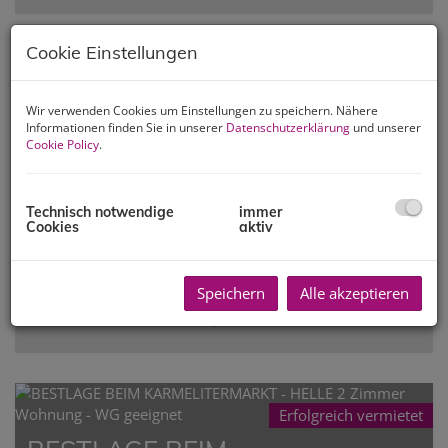
Cookie Einstellungen
Erfolgreich vermietet
Mitten im 7. - ruhige, sonnige
Wir verwenden Cookies um Einstellungen zu speichern. Nähere
Informationen finden Sie in unserer
Datenschutzerklärung
und unserer
Familienwohnung mit vielen
Cookie Policy
.
Extras - 2 Garagenstellplätze
optional
Technisch notwendige
immer
Cookies
aktiv
1070 Wien
Erfolgreich
Zimmer
Fläche
Speichern
Alle akzeptieren
vermietet
2
4
ca. 110,8 m
Erfolgreich vermietet