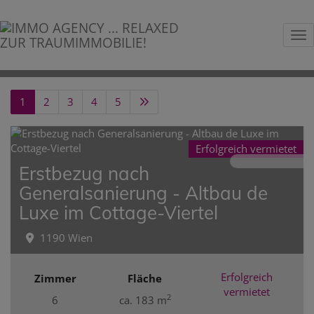
Na
1
2
3
4
5
Erfolgreich vermietet
Erstbezug nach
Generalsanierung - Altbau de
Luxe im Cottage-Viertel
1190 Wien
Erfolgreich
Zimmer
Fläche
vermietet
2
6
ca. 183 m