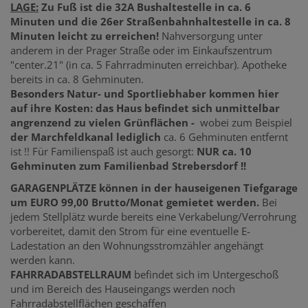
LAGE:
Zu Fuß ist die 32A Bushaltestelle in ca. 6
Minuten und die 26er Straßenbahnhaltestelle in ca. 8
Minuten leicht zu erreichen!
Nahversorgung unter
anderem in der Prager Straße oder im Einkaufszentrum
"center.21" (in ca. 5 Fahrradminuten erreichbar). Apotheke
bereits in ca. 8 Gehminuten.
Besonders Natur- und Sportliebhaber kommen hier
auf ihre Kosten: das Haus befindet sich unmittelbar
angrenzend zu vielen Grünflächen -
wobei zum Beispiel
der Marchfeldkanal lediglich
ca. 6 Gehminuten entfernt
ist !! Für Familienspaß ist auch gesorgt:
NUR ca. 10
Gehminuten zum Familienbad Strebersdorf !!
GARAGENPLÄTZE können in der hauseigenen Tiefgarage
um EURO 99,00 Brutto/Monat gemietet werden.
Bei
jedem Stellplätz wurde bereits eine Verkabelung/Verrohrung
vorbereitet, damit den Strom für eine eventuelle E-
Ladestation an den Wohnungsstromzähler angehängt
werden kann.
FAHRRADABSTELLRAUM
befindet sich im Untergeschoß
und im Bereich des Hauseingangs werden noch
Fahrradabstellflächen geschaffen