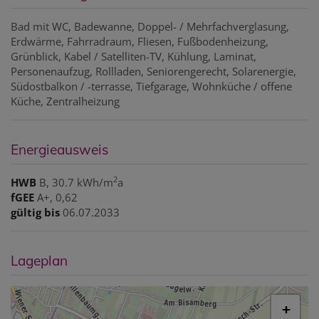
Bad mit WC
Badewanne
Doppel- / Mehrfachverglasung
Erdwärme
Fahrradraum
Fliesen
Fußbodenheizung
Grünblick
Kabel / Satelliten-TV
Kühlung
Laminat
Personenaufzug
Rollladen
Seniorengerecht
Solarenergie
Südostbalkon / -terrasse
Tiefgarage
Wohnküche / offene
Küche
Zentralheizung
Energieausweis
2
HWB
B, 30.7 kWh/m
a
fGEE
A+, 0,62
gültig bis
06.07.2033
Lageplan
+