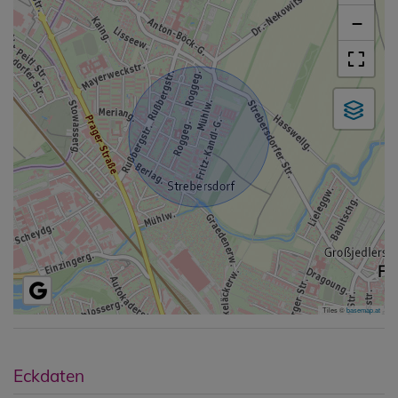
−
Tiles ©
basemap.at
Eckdaten