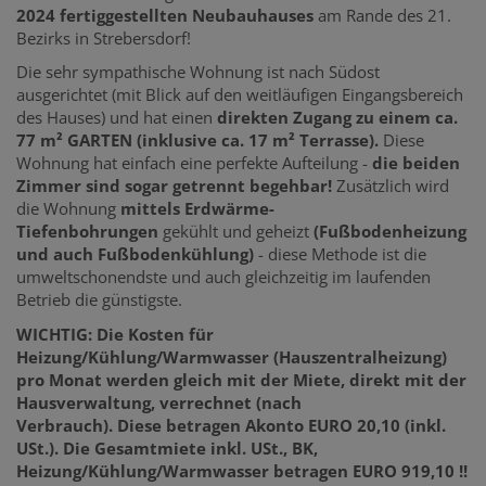
2024
fertiggestellten Neubauhauses
am Rande des 21.
Bezirks in Strebersdorf!
Die sehr sympathische
Wohnung ist nach Südost
ausgerichtet (mit Blick auf den weitläufigen Eingangsbereich
des Hauses) und hat einen
direkten Zugang zu einem ca.
77 m² GARTEN (inklusive ca. 17 m² Terrasse).
Diese
Wohnung hat einfach eine perfekte Aufteilung -
die beiden
Zimmer sind sogar getrennt begehbar!
Zusätzlich wird
die Wohnung
mittels Erdwärme-
Tiefenbohrungen
gekühlt und geheizt
(Fußbodenheizung
und auch Fußbodenkühlung)
- diese Methode ist die
umweltschonendste und auch gleichzeitig im laufenden
Betrieb die günstigste.
WICHTIG: Die Kosten für
Heizung/Kühlung/Warmwasser (Hauszentralheizung)
pro Monat werden gleich mit der Miete, direkt mit der
Hausverwaltung, verrechnet (nach
Verbrauch). Diese betragen Akonto EURO 20,10 (inkl.
USt.). Die Gesamtmiete inkl. USt., BK,
Heizung/Kühlung/Warmwasser betragen EURO 919,10 !!