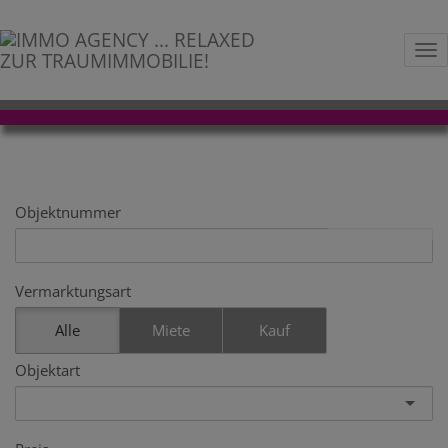
Na
IMMOBILIENSUCHE
Objektnummer
Vermarktungsart
Alle
Miete
Kauf
Objektart