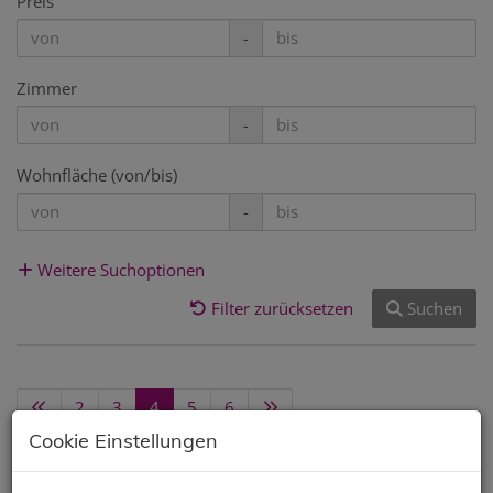
Preis
-
Zimmer
-
Wohnfläche (von/bis)
-
Weitere Suchoptionen
Filter zurücksetzen
Suchen
2
3
4
5
6
Cookie Einstellungen