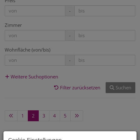
Preis
-
Zimmer
-
Wohnfläche (von/bis)
-
Weitere Suchoptionen
Filter zurücksetzen
Suchen
1
2
3
4
5
Cookie Einstellungen