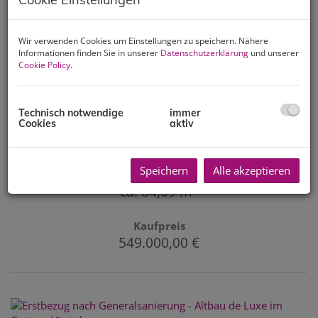
Sofort einziehen & wohlfühlen:
Wir verwenden Cookies um Einstellungen zu speichern. Nähere
Helle 85 m² Wohnung mit Balkon
Informationen finden Sie in unserer
Datenschutzerklärung
und unserer
in sehr guter Döblinger Lage
Cookie Policy
.
1190 Wien
Technisch notwendige
immer
Zimmer
Cookies
aktiv
3,5
Speichern
Alle akzeptieren
Fläche
2
ca. 84,69 m
Kaufpreis
549.000,00 €