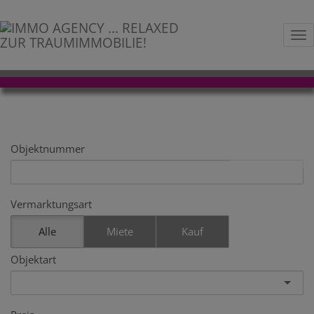
Na
IMMOBILIENSUCHE
Objektnummer
Vermarktungsart
Alle
Miete
Kauf
Objektart