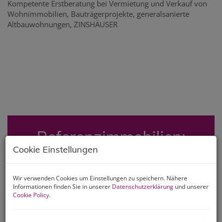
Kompetente Erstberatung bei Vermietung und Verkauf von
Wohnimmobilien, Bauträgerprojekte, generalsanierte
Altbauwohnungen, ZINSHÄUSER
Referenzimmobilien:
Cookie Einstellungen
Wir verwenden Cookies um Einstellungen zu speichern. Nähere
1
2
3
4
5
Informationen finden Sie in unserer
Datenschutzerklärung
und unserer
Cookie Policy
.