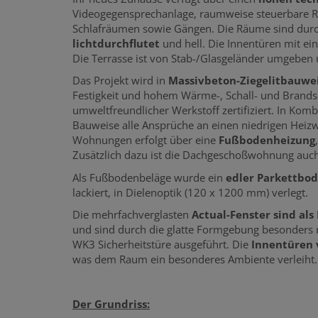
Videogegensprechanlage, raumweise steuerbare Ra
Schlafräumen sowie Gängen. Die Räume sind durc
lichtdurchflutet
und hell. Die Innentüren mit ei
Die Terrasse ist von Stab-/Glasgeländer umgeben
Das Projekt wird in
Massivbeton-Ziegelitbauwe
Festigkeit und hohem Wärme-, Schall- und Brandsc
umweltfreundlicher Werkstoff zertifiziert. In Ko
Bauweise alle Ansprüche an einen niedrigen Heizw
Wohnungen erfolgt über eine
Fußbodenheizung
Zusätzlich dazu ist die Dachgeschoßwohnung auch
Als Fußbodenbeläge wurde ein
edler Parkettbod
lackiert, in Dielenoptik (120 x 1200 mm) verlegt.
Die mehrfachverglasten
Actual-Fenster sind als
und sind durch die glatte Formgebung besonders r
WK3 Sicherheitstüre ausgeführt. Die
Innentüren 
was dem Raum ein besonderes Ambiente verleiht
Der Grundriss: