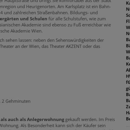
r Hauptstraße und bringt Sie komfortabel aus der Stadt
K
region und Heurigenorten. Am Karlsplatz ist ein Bahn-
N
4 und zahlreichen Straßenbahnen. Bildungs- und
S
ergärten und Schulen
für alle Schulstufen, wie zum
F
ianischen Akademie sind ebenso zu Fuß erreichbar wie
W
tische Akademie Wien.
N
B
ch sehen lassen: neben den Sehenswürdigkeiten der
B
 Theater an der Wien, das Theater AKZENT oder das
W
B
K
A
H
f
gü
B
B
a. 2 Gehminuten
Z
H
B
, als auch als Anlegerwohnung
gekauft werden. Im Preis
Wohnung. Als Besonderheit kann sich der Käufer sein