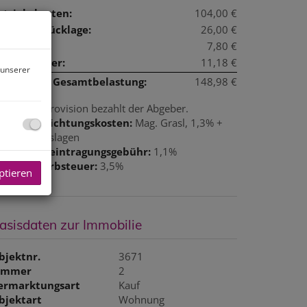
etriebskosten:
104,00 €
eparaturrücklage:
26,00 €
iftkosten:
7,80 €
msatzsteuer:
11,18 €
 unserer
onatliche Gesamtbelastung:
148,98 €
rovision:
Provision bezahlt der Abgeber.
ertragserrichtungskosten:
Mag. Grasl, 1,3% +
St. + Barauslagen
rundbucheintragungsgebühr:
1,1%
runderwerbsteuer:
3,5%
ptieren
asisdaten zur Immobilie
bjektnr.
3671
immer
2
ermarktungsart
Kauf
bjektart
Wohnung