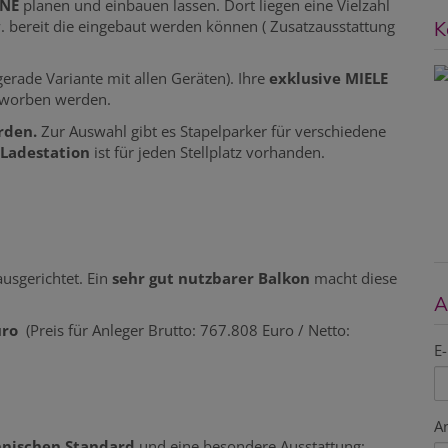
NNE
planen und einbauen lassen. Dort liegen eine Vielzahl
. bereit die eingebaut werden können ( Zusatzausstattung
K
erade Variante mit allen Geräten). Ihre
exklusive MIELE
rworben werden.
rden.
Zur Auswahl gibt es Stapelparker für verschiedene
-Ladestation
ist für jeden Stellplatz vorhanden.
ausgerichtet. Ein
sehr gut nutzbarer Balkon
macht diese
A
uro
(Preis für Anleger Brutto: 767.808 Euro / Netto:
E-
A
hnischen Standard
und eine besondere Ausstattung: