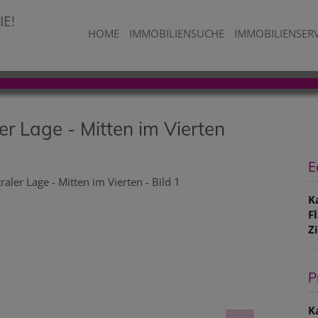
HOME
IMMOBILIENSUCHE
IMMOBILIENSER
r Lage - Mitten im Vierten
E
K
F
Z
P
K