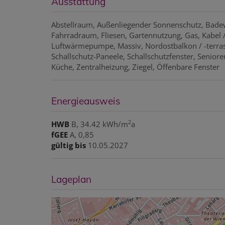
Ausstattung
Abstellraum
Außenliegender Sonnenschutz
Bade
Fahrradraum
Fliesen
Gartennutzung
Gas
Kabel /
Luftwärmepumpe
Massiv
Nordostbalkon / -terra
Schallschutz-Paneele
Schallschutzfenster
Seniore
Küche
Zentralheizung
Ziegel
Öffenbare Fenster
Energieausweis
2
HWB
B, 34.42 kWh/m
a
fGEE
A, 0,85
gültig bis
10.05.2027
Lageplan