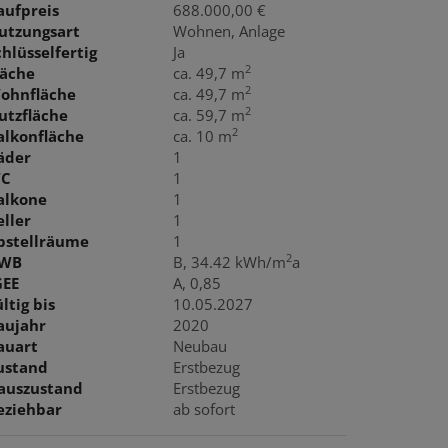
aufpreis
688.000,00 €
utzungsart
Wohnen
Anlage
chlüsselfertig
Ja
2
läche
ca. 49,7 m
2
ohnfläche
ca. 49,7 m
2
utzfläche
ca. 59,7 m
2
alkonfläche
ca. 10 m
äder
1
C
1
alkone
1
eller
1
bstellräume
1
2
WB
B, 34.42 kWh/m
a
GEE
A, 0,85
ltig bis
10.05.2027
aujahr
2020
auart
Neubau
ustand
Erstbezug
auszustand
Erstbezug
eziehbar
ab sofort