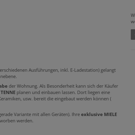
W
w
.
verschiedenen Ausführungen, inkl. E-Ladestation) gelangt
hnebene.
gabe
der Wohnung. Als Besonderheit kann sich der Käufer
n TENNE
planen und einbauen lassen. Dort liegen eine
 Keramiken, usw. bereit die eingebaut werden können (
erade Variante mit allen Geräten). Ihre
exklusive MIELE
rworben werden.