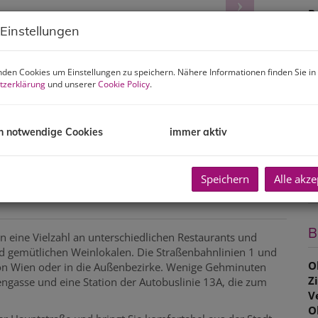
B
 Einstellungen
R
L
U
den Cookies um Einstellungen zu speichern. Nähere Informationen finden Sie in
m
tzerklärung
und unserer
Cookie Policy
.
P
V
h notwendige Cookies
immer aktiv
U
G
G
Speichern
Alle akze
B
n eine Vielzahl an unterschiedlichen Restaurants und
und gemütlichen Weinlokalen. Die Straßenbahnlinien 1 und
O
on Wien oder in die Außenbezirke. Wenige Gehminuten
Z
ngasse und eine Station der Autobuslinie 13A, die zum
V
O