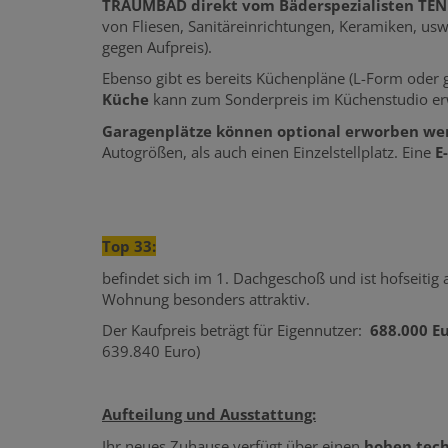
TRAUMBAD direkt vom Bäderspezialisten TE
von Fliesen, Sanitäreinrichtungen, Keramiken, usw
gegen Aufpreis).
Ebenso gibt es bereits Küchenpläne (L-Form oder g
Küche
kann zum Sonderpreis im Küchenstudio e
Garagenplätze können optional erworben we
Autogrößen, als auch einen Einzelstellplatz. Eine
E
Top 33:
befindet sich im 1. Dachgeschoß und ist hofseitig 
Wohnung besonders attraktiv.
Der Kaufpreis beträgt für Eigennutzer:
688.000 E
639.840 Euro)
Aufteilung und Ausstattung:
Ihr neues Zuhause verfügt über einen
hohen tec