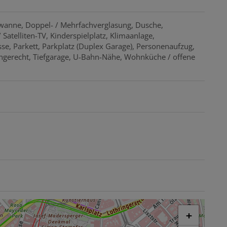
wanne
Doppel- / Mehrfachverglasung
Dusche
 Satelliten-TV
Kinderspielplatz
Klimaanlage
sse
Parkett
Parkplatz (Duplex Garage)
Personenaufzug
ngerecht
Tiefgarage
U-Bahn-Nähe
Wohnküche / offene
+