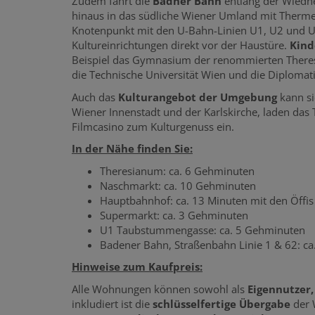
Zudem fährt die
Badner Bahn
entlang der Wiedne
hinaus in das südliche Wiener Umland mit Thermen
Knotenpunkt mit den U-Bahn-Linien U1, U2 und U
Kultureinrichtungen direkt vor der Haustüre.
Kind
Beispiel das Gymnasium der renommierten Theres
die Technische Universität Wien und die Diploma
Auch das
Kulturangebot der Umgebung
kann si
Wiener Innenstadt und der Karlskirche, laden das
Filmcasino zum Kulturgenuss ein.
In der Nähe finden Sie:
Theresianum: ca. 6 Gehminuten
Naschmarkt: ca. 10 Gehminuten
Hauptbahnhof: ca. 13 Minuten mit den Öffis
Supermarkt: ca. 3 Gehminuten
U1 Taubstummengasse: ca. 5 Gehminuten
Badener Bahn, Straßenbahn Linie 1 & 62: c
Hinweise zum Kaufpreis:
Alle Wohnungen können sowohl als
Eigennutzer
inkludiert ist die
schlüsselfertige Übergabe
der 