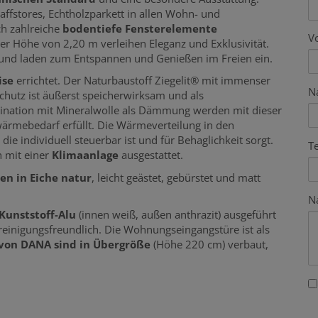
ffstores, Echtholzparkett in allen Wohn- und
h zahlreiche
bodentiefe Fensterelemente
V
ner Höhe von 2,20 m verleihen Eleganz und Exklusivität.
 und laden zum Entspannen und Genießen im Freien ein.
ise
errichtet. Der Naturbaustoff Ziegelit® mit immenser
N
hutz ist äußerst speicherwirksam und als
mbination mit Mineralwolle als Dämmung werden mit dieser
ärmebedarf erfüllt. Die Wärmeverteilung in den
, die individuell steuerbar ist und für Behaglichkeit sorgt.
T
 mit einer
Klimaanlage
ausgestattet.
en in Eiche natur
, leicht geästet, gebürstet und matt
N
 Kunststoff-Alu
(innen weiß, außen anthrazit) ausgeführt
einigungsfreundlich. Die Wohnungseingangstüre ist als
von DANA sind in Übergröße
(Höhe 220 cm) verbaut,
.