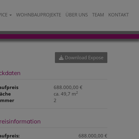
VICE
WOHNBAUPROJEKTE
ÜBER UNS
TEAM
KONTAKT
Download Expose
ckdaten
aufpreis
688.000,00 €
2
läche
ca. 49,7 m
immer
2
reisinformation
aufpreis:
688.000,00 €