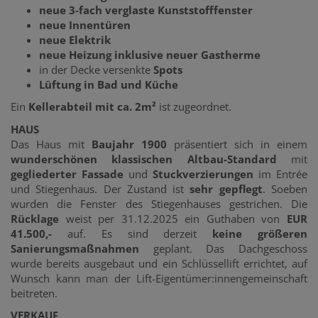
neue 3-fach verglaste Kunststofffenster
neue Innentüren
neue Elektrik
neue Heizung inklusive neuer Gastherme
in der Decke versenkte
Spots
Lüftung in Bad und Küche
Ein
Kellerabteil mit ca. 2m²
ist zugeordnet.
HAUS
Das Haus mit
Baujahr 1900
präsentiert sich in einem
wunderschönen klassischen Altbau-Standard
mit
gegliederter Fassade
und
Stuckverzierungen
im Entrée
und Stiegenhaus. Der Zustand ist
sehr gepflegt
. Soeben
wurden die Fenster des Stiegenhauses gestrichen. Die
Rücklage
weist per 31.12.2025 ein Guthaben von
EUR
41.500,-
auf. Es sind derzeit
keine größeren
Sanierungsmaßnahmen
geplant. Das Dachgeschoss
wurde bereits ausgebaut und ein Schlüssellift errichtet, auf
Wunsch kann man der Lift-Eigentümer:innengemeinschaft
beitreten.
VERKAUF