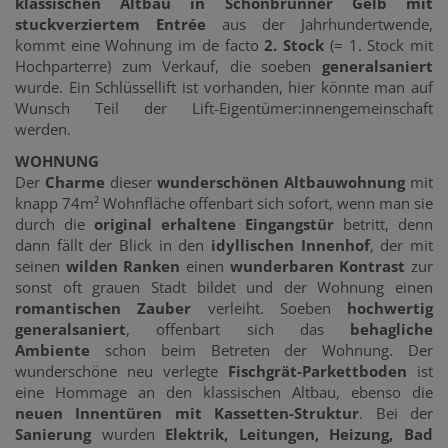
klassischen Altbau in Schönbrunner Gelb mit
stuckverziertem Entrée
aus der Jahrhundertwende,
kommt eine Wohnung im
de facto
2. Stock
(= 1. Stock mit
Hochparterre) zum Verkauf, die soeben
generalsaniert
wurde. Ein Schlüssellift ist vorhanden, hier könnte man auf
Wunsch Teil der Lift-Eigentümer:innengemeinschaft
werden.
WOHNUNG
Der
Charme
dieser
wunderschönen Altbauwohnung
mit
knapp 74m² Wohnfläche offenbart sich sofort, wenn man sie
durch die
original erhaltene Eingangstür
betritt, denn
dann fällt der Blick in den
idyllischen Innenhof
, der mit
seinen
wilden Ranken
einen
wunderbaren Kontrast
zur
sonst oft grauen Stadt bildet und der Wohnung einen
romantischen Zauber
verleiht. Soeben
hochwertig
generalsaniert
, offenbart sich das
behagliche
Ambiente
schon beim Betreten der Wohnung. Der
wunderschöne neu verlegte
Fischgrät-Parkettboden
ist
eine Hommage an den klassischen Altbau, ebenso die
neuen Innentüren mit Kassetten-Struktur
. Bei der
Sanierung
wurden
Elektrik, Leitungen, Heizung, Bad