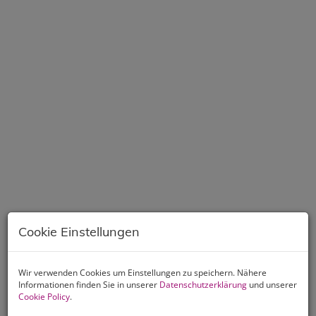
Cookie Einstellungen
Wir verwenden Cookies um Einstellungen zu speichern. Nähere
Informationen finden Sie in unserer
Datenschutzerklärung
und unserer
Cookie Policy
.
Beschreibung