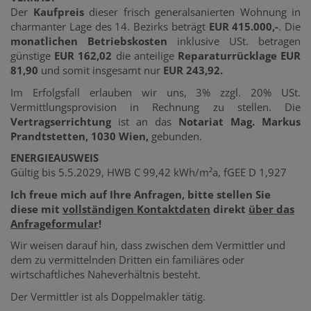
Der
Kaufpreis
dieser frisch generalsanierten Wohnung in
charmanter Lage des 14. Bezirks beträgt
EUR 415.000,-
. Die
monatlichen Betriebskosten
inklusive USt. betragen
günstige
EUR 162,02
die anteilige
Reparaturrücklage EUR
81,90
und somit insgesamt nur
EUR 243,92.
Im Erfolgsfall erlauben wir uns, 3% zzgl. 20% USt.
Vermittlungsprovision in Rechnung zu stellen. Die
Vertragserrichtung
ist an das
Notariat Mag. Markus
Prandtstetten, 1030 Wien,
gebunden.
ENERGIEAUSWEIS
Gültig bis 5.5.2029, HWB C 99,42 kWh/m²a, fGEE D 1,927
Ich freue mich auf Ihre Anfragen, bitte stellen Sie
diese mit
vollständigen Kontaktdaten
direkt
über das
Anfrageformular
!
Wir weisen darauf hin, dass zwischen dem Vermittler und
dem zu vermittelnden Dritten ein familiäres oder
wirtschaftliches Naheverhältnis besteht.
Der Vermittler ist als Doppelmakler tätig.