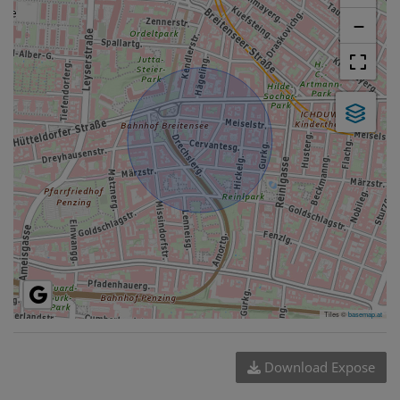
−
Tiles ©
basemap.at
Download Expose