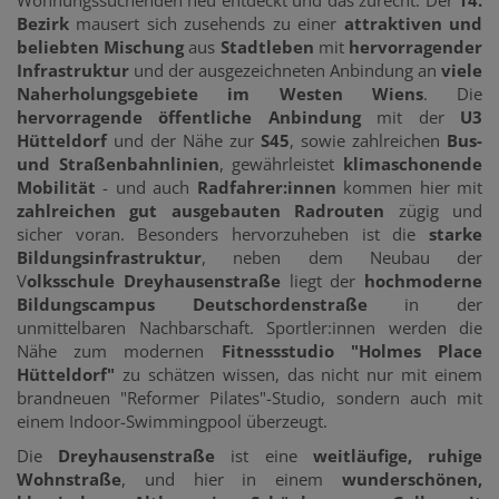
Bezirk
mausert sich zusehends zu einer
attraktiven und
beliebten Mischung
aus
Stadtleben
mit
hervorragender
Infrastruktur
und der ausgezeichneten Anbindung an
viele
Naherholungsgebiete im Westen Wiens
. Die
hervorragende öffentliche Anbindung
mit der
U3
Hütteldorf
und der Nähe zur
S45
, sowie zahlreichen
Bus-
und Straßenbahnlinien
, gewährleistet
klimaschonende
Mobilität
- und auch
Radfahrer:innen
kommen hier mit
zahlreichen gut ausgebauten Radrouten
zügig und
sicher voran. Besonders hervorzuheben ist die
starke
Bildungsinfrastruktur
, neben dem Neubau der
V
olksschule Dreyhausenstraße
liegt der
hochmoderne
Bildungscampus Deutschordenstraße
in der
unmittelbaren Nachbarschaft. Sportler:innen werden die
Nähe zum modernen
Fitnessstudio "Holmes Place
Hütteldorf"
zu schätzen wissen, das nicht nur mit einem
brandneuen "Reformer Pilates"-Studio, sondern auch mit
einem Indoor-Swimmingpool überzeugt.
Die
Dreyhausenstraße
ist eine
weitläufige, ruhige
Wohnstraße
, und hier in einem
wunderschönen,