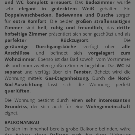
und WC komplett erneuert
. Das
Badezimmer
wurde
sehr
elegant in gedecktem Weiß
gehalten. Ein
Doppelwaschbecken, Badewanne und Dusche
sorgen
für
extra Komfort
. Die beiden
großen straßenseitigen
Zimmer
sind
hell, ruhig und freundlich
, das
dritte
hofseitige Zimmer
präsentiert sich sehr geschützt und als
perfekter Rückzugsort
. Die
geräumige Durchgangsküche
verfügt über
alle
Anschlüsse
und befindet sich
vorgelagert zum
Wohnzimmer
. Ebenso ist das Bad sowohl vom Vorzimmer
als auch vom zweiten großen Zimmer begehbar. Das
WC
ist
separat
und verfügt über ein
Fenster
. Beheizt wird die
Wohnung mittels
Gas-Etagenheizung.
Durch die
Nord-
Süd-Ausrichtung
lässt sich die Wohnung perfekt
querlüften
.
Die Wohnung besticht durch einen
sehr interessanten
Grundriss
, der sich auch für eine
Wohngemeinschaft
eignet.
BALKONANBAU
Da sich im Innenhof bereits große Balkone befinden, wäre
der
Anbau eines Balkons
auch für diese Wohnung