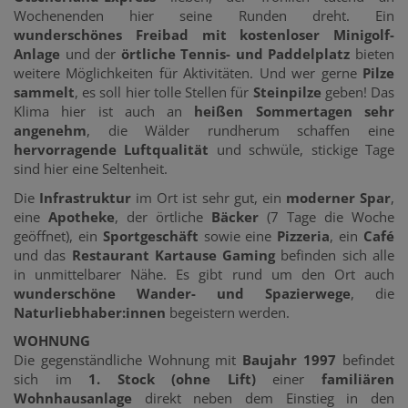
Wochenenden hier seine Runden dreht. Ein
wunderschönes Freibad
mit kostenloser Minigolf-
Anlage
und der
örtliche Tennis- und Paddelplatz
bieten
weitere Möglichkeiten für Aktivitäten. Und wer gerne
Pilze
sammelt
, es soll hier tolle Stellen für
Steinpilze
geben! Das
Klima hier ist auch an
heißen Sommertagen sehr
angenehm
, die Wälder rundherum schaffen eine
hervorragende Luftqualität
und schwüle, stickige Tage
sind hier eine Seltenheit.
Die
Infrastruktur
im Ort ist sehr gut, ein
moderner Spar
,
eine
Apotheke
, der örtliche
Bäcker
(7 Tage die Woche
geöffnet), ein
Sportgeschäft
sowie eine
Pizzeria
, ein
Café
und das
Restaurant Kartause Gaming
befinden sich alle
in unmittelbarer Nähe. Es gibt rund um den Ort auch
wunderschöne Wander- und Spazierwege
, die
Naturliebhaber:innen
begeistern werden.
WOHNUNG
Die gegenständliche Wohnung mit
Baujahr 1997
befindet
sich im
1. Stock (ohne Lift)
einer
familiären
Wohnhausanlage
direkt neben dem Einstieg in den