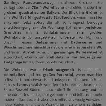
Gaminger Rundwanderweg
, hinauf zum Kirchstein. Sie
verfügt über ca.
78m² Wohnfläche
und einen knapp
8m²
großen, quadratischen Balkon
. Der
Blick ins Grüne
ist
eine
Wohltat für gestresste Stadtseelen
, wenn man hier
ankommt, setzt sofort die oft so dringend benötigte
Entschleunigung ein. Die Wohnung hat einen
perfekten
Grundriss
mit
2 Schlafzimmern
, einer
großen
Wohnküche
(voll ausgestattet mit Geräten von NEFF und
Bosch), einem
Badezimmer mit Badewanne und
Waschmaschinenanschluss
sowie einem
separaten WC
und einem
Abstellraum
. Ein
geräumiges Kellerabteil
ist
zugeordnet, ebenso ein
Stellplatz in der hauseigenen
Tiefgarage
(im Kaufpreis bereits inkludiert!).
Die Wohnung wurde
frisch ausgemalt
, ist aber noch
teilmöbliert
und hat
großes Potential
, wenn man hier
selbst auch noch etwas Hand anlegen möchte und sich ein
kleines
Schmuckstück
schaffen (siehe virtuell bearbeitete
Fotos). Sowohl Böden als auch die Teilmöblierung und die
Innentüren sind in die Jahre gekommen und teils nicht mehr
modern. Das lässt sich aber alles mit relativ wenig Aufwand -
neue Böden und etwas Wandfarbe - zu einem
schicken