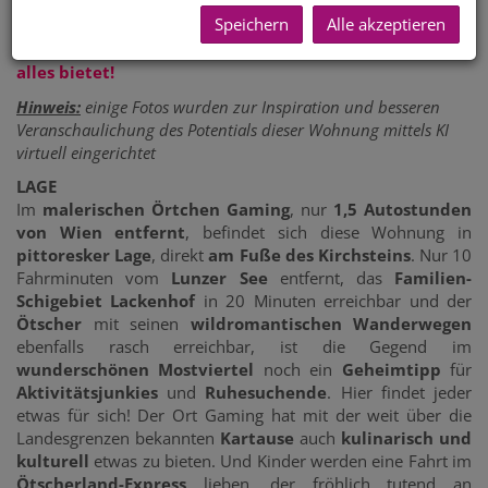
Speichern
Alle akzeptieren
Ruhe, Erholung und Entschleunigung oder Wandern,
Schwimmen, Schifahren - ein wunderschöner Ort, der
alles bietet!
Hinweis:
einige Fotos wurden zur Inspiration und besseren
Veranschaulichung des Potentials dieser Wohnung mittels KI
virtuell eingerichtet
LAGE
Im
malerischen Örtchen Gaming
, nur
1,5 Autostunden
von Wien entfernt
, befindet sich diese Wohnung in
pittoresker Lage
, direkt
am Fuße des Kirchsteins
. Nur 10
Fahrminuten vom
Lunzer See
entfernt, das
Familien-
Schigebiet Lackenhof
in 20 Minuten erreichbar und der
Ötscher
mit seinen
wildromantischen Wanderwegen
ebenfalls rasch erreichbar, ist die Gegend im
wunderschönen Mostviertel
noch ein
Geheimtipp
für
Aktivitätsjunkies
und
Ruhesuchende
. Hier findet jeder
etwas für sich! Der Ort Gaming hat mit der weit über die
Landesgrenzen bekannten
Kartause
auch
kulinarisch und
kulturell
etwas zu bieten. Und Kinder werden eine Fahrt im
Ötscherland-Express
lieben, der fröhlich tutend an