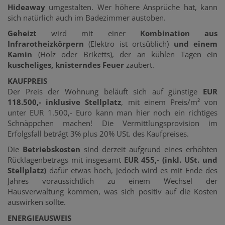
Hideaway
umgestalten. Wer höhere Ansprüche hat, kann
sich natürlich auch im Badezimmer austoben.
Geheizt
wird mit einer
Kombination aus
Infrarotheizkörpern
(Elektro ist ortsüblich)
und einem
Kamin
(Holz oder Briketts), der an kühlen Tagen ein
kuscheliges, knisterndes Feuer
zaubert.
KAUFPREIS
Der Preis der Wohnung beläuft sich auf günstige
EUR
118.500,- inklusive Stellplatz
, mit einem Preis/m² von
unter EUR 1.500,- Euro kann man hier noch ein richtiges
Schnäppchen machen! Die Vermittlungsprovision im
Erfolgsfall beträgt 3% plus 20% USt. des Kaufpreises.
Die
Betriebskosten
sind derzeit aufgrund eines erhöhten
Rücklagenbetrags mit insgesamt
EUR 455,- (inkl. USt. und
Stellplatz)
dafür etwas hoch, jedoch wird es mit Ende des
Jahres voraussichtlich zu einem Wechsel der
Hausverwaltung kommen, was sich positiv auf die Kosten
auswirken sollte.
ENERGIEAUSWEIS