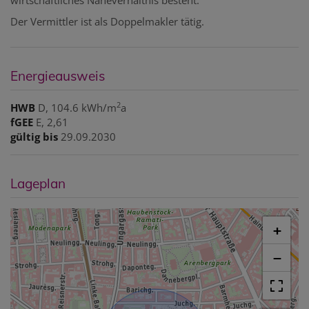
Der Vermittler ist als Doppelmakler tätig.
Energieausweis
2
HWB
D, 104.6 kWh/m
a
fGEE
E, 2,61
gültig bis
29.09.2030
Lageplan
+
−