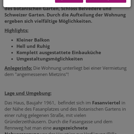
Zimmer Wohnung befindet sich in naher Umgebung
des botanischen Garten, Schloss Belvedere und
Schweizer Garten. Durch die Aufteilung der Wohnung
ergeben sich vielfältige Möglichkeiten.
Highlights:
Kleiner Balkon
Hell und Ruhig
Komplett ausgestattete Einbauküche
Umgestaltungsmöglichkeiten
Anlegerinfo:
Die Wohnung unterliegt bei einer Vermietung
dem "angemessenen Mietzins"!
Lage und Umgebung:
Das Haus, Baujahr 1961, befindet sich im
Fasanviertel
in
der Nähe des Fasanplatzes und des Botanischen Gartens in
einer ruhig gelegenen Straße, mit vielen
Gründerzeithäusern. Durch die Fasangasse und dem
Rennweg hat man eine
ausgezeichnete
Nahversorgung
vor der Haustüre zur Verfügung (Billa,