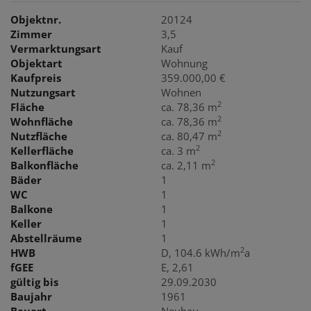
Objektnr.
20124
Zimmer
3,5
Vermarktungsart
Kauf
Objektart
Wohnung
Kaufpreis
359.000,00 €
Nutzungsart
Wohnen
2
Fläche
ca. 78,36 m
2
Wohnfläche
ca. 78,36 m
2
Nutzfläche
ca. 80,47 m
2
Kellerfläche
ca. 3 m
2
Balkonfläche
ca. 2,11 m
Bäder
1
WC
1
Balkone
1
Keller
1
Abstellräume
1
2
HWB
D, 104.6 kWh/m
a
fGEE
E, 2,61
gültig bis
29.09.2030
Baujahr
1961
Bauart
Neubau