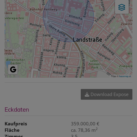
Tiles ©
basemap.at
Download Expose
Eckdaten
Kaufpreis
359.000,00 €
2
Fläche
ca. 78,36 m
Zimmer
3,5