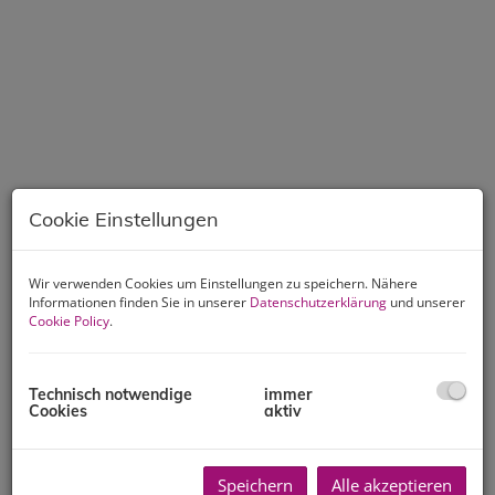
Cookie Einstellungen
Wir verwenden Cookies um Einstellungen zu speichern. Nähere
Informationen finden Sie in unserer
Datenschutzerklärung
und unserer
Cookie Policy
.
Beschreibung
Technisch notwendige
immer
Cookies
aktiv
Sie suchen eine zentrale Wohnung die dennoch auch in
der Nähe von Grünflächen liegt? Dann könnte dieses
Objekt genau passend sein. Diese gebrauchte 3
Speichern
Alle akzeptieren