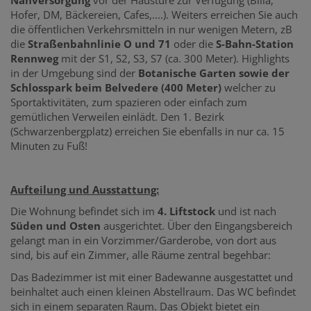
Hofer, DM, Bäckereien, Cafes,....). Weiters erreichen Sie auch
die öffentlichen Verkehrsmitteln in nur wenigen Metern, zB
die
Straßenbahnlinie O und 71
oder die
S-Bahn-Station
Rennweg
mit der S1, S2, S3, S7 (ca. 300 Meter). Highlights
in der Umgebung sind der
Botanische Garten sowie der
Schlosspark beim Belvedere (400 Meter)
welcher zu
Sportaktivitäten, zum spazieren oder einfach zum
gemütlichen Verweilen einlädt. Den 1. Bezirk
(Schwarzenbergplatz) erreichen Sie ebenfalls in nur ca. 15
Minuten zu Fuß!
Aufteilung und Ausstattung:
Die Wohnung befindet sich im
4. Liftstock
und ist nach
Süden und Osten
ausgerichtet. Über den Eingangsbereich
gelangt man in ein Vorzimmer/Garderobe, von dort aus
sind, bis auf ein Zimmer, alle Räume zentral begehbar:
Das Badezimmer ist mit einer Badewanne ausgestattet und
beinhaltet auch einen kleinen Abstellraum. Das WC befindet
sich in einem separaten Raum. Das Objekt bietet ein