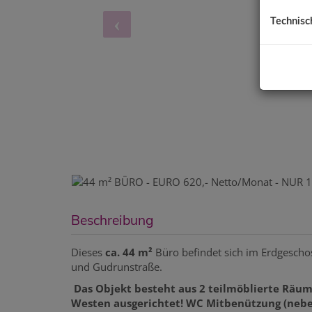
Technisc
Beschreibung
Dieses
ca. 44 m²
Büro befindet sich im Erdgesch
und Gudrunstraße.
Das Objekt besteht aus 2 teilmöblierte Räum
Westen ausgerichtet! WC Mitbenützung (nebe