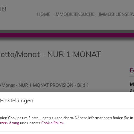
HOME
IMMOBILIENSUCHE
IMMOBILIENSER
Netto/Monat - NUR 1 MONAT
E
M
Z
 Einstellungen
P
den Cookies um Einstellungen zu speichern. Nähere Informationen finden Sie in
tzerklärung
und unserer
Cookie Policy
.
G