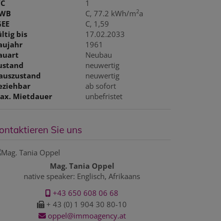
C
1
2
WB
C, 77.2 kWh/m
a
GEE
C, 1,59
ltig bis
17.02.2033
aujahr
1961
auart
Neubau
ustand
neuwertig
auszustand
neuwertig
eziehbar
ab sofort
ax. Mietdauer
unbefristet
ontaktieren Sie uns
Mag. Tania Oppel
native speaker: Englisch, Afrikaans
+43 650 608 06 68
+ 43 (0) 1 904 30 80-10
oppel@immoagency.at