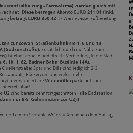
W
Hauszentralheizung - Fernwärme) werden gleich mit
H
rrechnet. Diese betragen Akonto EURO 211,01 (inkl.
f
zung beträgt EURO 950,42 !! -
Warmwasseraufbereitung
gü
B
B
Z
uten zur sowohl Straßenbahnlinie 1, 6 und 18
H
14A (Gudrunstraße).
Zusätzlich durch die Nähe zum
B
en)
ist eine schnelle und direkte Verbindung in die Stadt
M
6, 18, 1, 62, Badner Bahn; Buslinie 14A).
 Quellenstraße: Spar und Billa sind lediglich 2-3
Restaurants, Bäckereien und vieles mehr!
K
sorgt: der wunderbare
Waldmüllerpark
lädt zum
cht erreichbar!
ie U2
sind bereits sehr fortgeschritten -
die Endstation
 dann nur 8-9 Gehminuten zur U2)!!
chen und einem Schrank; WC draußen neben dem Aufzug