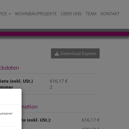
VICE
WOHNBAUPROJEKTE
ÜBER UNS
TEAM
KONTAKT
Download Expose
ckdaten
iete (exkl. USt.)
616,17 €
immer
2
reisinformation
 unserer
esamtmiete (exkl. USt.):
616,17 €