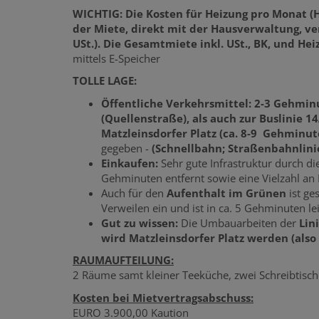
WICHTIG: Die Kosten für Heizung pro Monat (
der Miete, direkt mit der Hausverwaltung, ve
USt.). Die Gesamtmiete inkl. USt., BK, und Hei
mittels E-Speicher
TOLLE LAGE:
Öffentliche Verkehrsmittel: 2-3 Gehmin
(Quellenstraße), als auch zur Buslinie 
Matzleinsdorfer Platz (ca. 8-9 Gehminut
gegeben -
(Schnellbahn; Straßenbahnlinie 
Einkaufen:
Sehr gute Infrastruktur durch die
Gehminuten entfernt sowie eine Vielzahl an 
Auch für den
Aufenthalt im Grünen
ist ge
Verweilen ein und ist in ca. 5 Gehminuten lei
Gut zu wissen:
Die Umbauarbeiten der
Lin
wird Matzleinsdorfer Platz werden (also
RAUMAUFTEILUNG:
2 Räume samt kleiner Teeküche, zwei Schreibtis
Kosten bei Mietvertragsabschuss:
EURO 3.900,00 Kaution