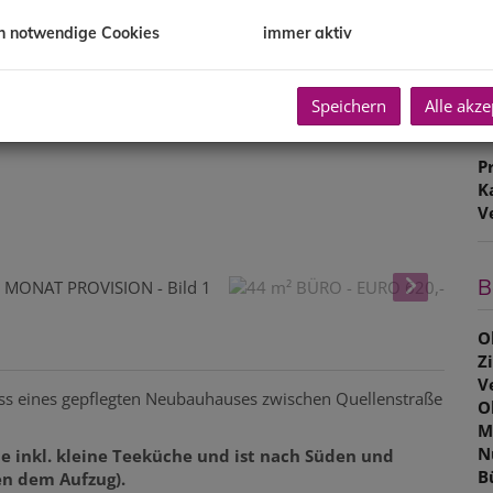
M
B
h notwendige Cookies
immer aktiv
U
m
US
Speichern
Alle akze
P
K
V
B
O
Z
V
oss eines gepflegten Neubauhauses zwischen Quellenstraße
O
M
N
e inkl. kleine Teeküche und ist nach Süden und
B
n dem Aufzug).