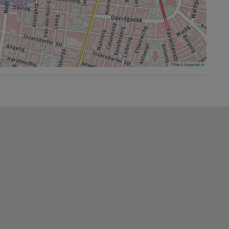
Tiles ©
basemap.at