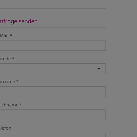
nfrage senden
Mail
nrede
orname
achname
elefon