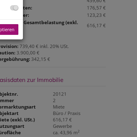
iete:
439,60 €
etriebskosten:
176,57 €
msatzsteuer:
123,23 €
onatliche Gesamtbelastung (exkl.
616,17 €
t.):
ptieren
rovision:
739,40 € inkl. 20% USt.
aution:
3.900,00 €
ergebührung:
342,15 €
asisdaten zur Immobilie
bjektnr.
20121
immer
2
ermarktungsart
Miete
bjektart
Büro / Praxis
iete (exkl. USt.)
616,17 €
utzungsart
Gewerbe
2
ürofläche
ca. 43,96 m