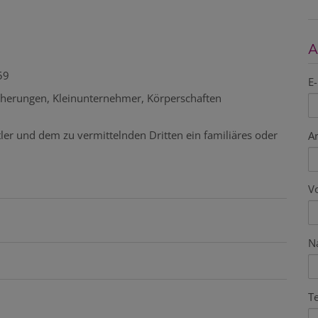
A
59
E-
icherungen, Kleinunternehmer, Körperschaften
ler und dem zu vermittelnden Dritten ein familiäres oder
A
V
N
T