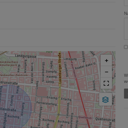
N
+
−
W
w