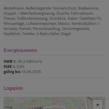
Abstellraum
Außenliegender Sonnenschutz
Badewanne
Doppel- / Mehrfachverglasung
Dusche
Fahrradraum
Fliesen
Fußbodenheizung
Grünblick
Kabel / Satelliten-TV
Klimaanlage
Luftwärmepumpe
Massiv
Nordostbalkon / -
terrasse
Parkett
Personenaufzug
Seniorengerecht
Stadtblick
Toilette
U-Bahn-Nähe
Ziegel
Energieausweis
2
HWB
B, 40.2 kWh/m
a
fGEE
A, 0,83
gültig bis
16.04.2035
Lageplan
+