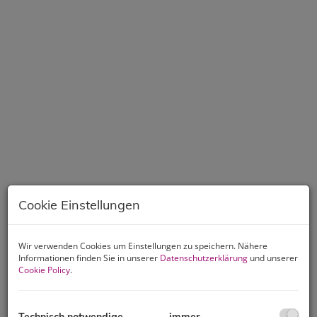
Cookie Einstellungen
Wir verwenden Cookies um Einstellungen zu speichern. Nähere
Informationen finden Sie in unserer
Datenschutzerklärung
und unserer
Beschreibung
Cookie Policy
.
Stilvoll revitalisierte Villa Auhof in bester
Lage: unmittelbar neben dem herrlichen Waldgebiet