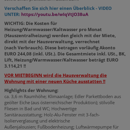
Verschaffen Sie sich hier einen Überblick - VIDEO
UNTER:
https://youtu.be/wIqVtJO38uA
WICHTIG: Die Kosten für
Heizung/Warmwasser/Kaltwasser pro Monat
(Hauszentralheizung) werden gleich mit der Miete,
direkt mit der Hausverwaltung, verrechnet
(nach Verbrauch). Diese betragen vorläufig Akonto
EURO 244,08 (inkl. USt.). Die Gesamtmiete inkl. USt., BK,
Lift, Heizung/Warmwasser/Kaltwasser beträgt EURO
3.114,21 !!
VOR MIETBEGINN wird die Hausverwaltung die
Wohnung mit einer neuen Küche ausstatten !!
Highlights der Wohnung:
ca. 3,6 m Raumhöhe; Klimaanlage; Edler Parkettboden aus
geölter Eiche (aus österreichischer Produktion); stilvolle
Fliesen in Bad und WC; Hochwertige
Sanitärausstattung; Holz-Alu-Fenster mit 3-fach-
Isolierverglasung und elektrische
Außenjalousien; Fußbodenheizung; Luftwärmepumpe für