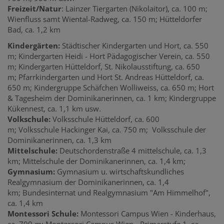
Freizeit/Natur
: Lainzer Tiergarten (Nikolaitor), ca. 100 m;
Wienfluss samt
Wiental-Radweg,
ca.
150 m;
Hütteldorfer
Bad, ca. 1,2 km
Kindergärten:
Städtischer Kindergarten und Hort, ca. 550
m; Kindergarten Heidi - Hort Pädagogischer Verein, ca. 550
m; Kindergarten Hütteldorf, St. Nikolausstiftung, ca. 650
m; Pfarrkindergarten und Hort St. Andreas Hütteldorf, ca.
650 m; Kindergruppe Schäfchen Wolliweiss, ca. 650 m; Hort
& Tagesheim der Dominikanerinnen, ca. 1 km; Kindergruppe
Kükennest, ca. 1,1 km usw.
Volkschule:
Volksschule Hütteldorf, ca. 600
m; Volksschule Hackinger Kai, ca. 750 m;
Volksschule der
Dominikanerinnen, ca. 1,3 km
Mittelschule:
Deutschordenstraße 4 mittelschule, ca. 1,3
km; Mittelschule der Dominikanerinnen, ca. 1,4 km;
Gymnasium:
Gymnasium u. wirtschaftskundliches
Realgymnasium der Dominikanerinnen, ca. 1,4
km; Bundesinternat und Realgymnasium "Am Himmelhof",
ca. 1,4 km
Montessori Schule:
Montessori Campus Wien - Kinderhaus,
ca. 700 m; Montessori Campus Wien - Primarstufe 1, ca.