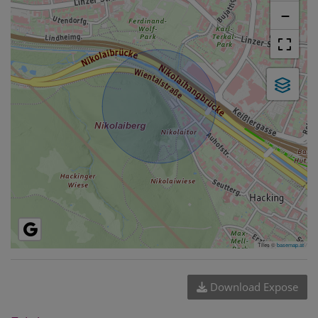
−
Tiles ©
basemap.at
Download Expose