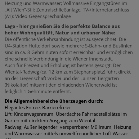
Heizung und Warmwasser; Vollmassive Eingangstüren im
„Alt Wien“-Stil; Zentralschließanlage; TV-/Internetanschluss
(A1); Video-Gegensprechanlage
Lage - hier genießen Sie die perfekte Balance aus
hoher Wohnqualität, Natur und urbaner Nähe:
Die öffentliche Verkehrsanbindung ist ausgezeichnet: Die
U4-Station Hütteldorf sowie mehrere S-Bahn- und Buslinien
sind in ca. 8 Gehminuten sofort erreichbar und ermöglichen
eine schnelle Verbindung in die Wiener Innenstadt.
Auch für Freizeit und Erholung ist bestens gesorgt: Der
Wiental-Radweg (ca. 12 km zum Stephansplatz) führt direkt
an der Liegenschaft vorbei und der Lainzer Tiergarten
(Nikolaitor) mitsamt den einladenden Wienerwald ist
lediglich 1 Gehminute entfernt.
Die Allgemeinbereiche überzeugen durch:
Elegantes Entree; Barrierefreier
Lift; Kinderwagenraum; Überdachte Fahrradstellplätze im
Garten mit direktem Ausgang zum Wiental-
Radweg; Außenliegender, versperrbarer Müllraum; Heizung
und Warmwasser mittels umwelt­freundlicher Luft-Wasser-