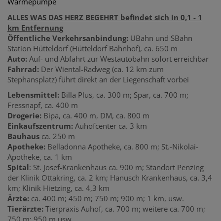
Wärmepumpe
ALLES WAS DAS HERZ BEGEHRT befindet sich in 0,1 - 1
km Entfernung
Öffentliche Verkehrsanbindung:
UBahn und SBahn
Station Hütteldorf (Hütteldorf Bahnhof), ca. 650 m
Auto:
Auf- und Abfahrt zur Westautobahn sofort erreichbar
Fahrrad:
Der Wiental-Radweg (ca. 12 km zum
Stephansplatz) führt direkt an der Liegenschaft vorbei
Lebensmittel:
Billa Plus, ca. 300 m; Spar, ca. 700 m;
Fressnapf, ca. 400 m
Drogerie:
Bipa, ca. 400 m, DM, ca. 800 m
Einkaufszentrum:
Auhofcenter ca. 3 km
Bauhaus
ca. 250 m
Apotheke:
Belladonna Apotheke, ca. 800 m; St.-Nikolai-
Apotheke, ca. 1 km
Spital
: St. Josef-Krankenhaus ca. 900 m; Standort Penzing
der Klinik Ottakring, ca. 2 km; Hanusch Krankenhaus, ca. 3,4
km; Klinik Hietzing, ca. 4,3 km
Ärzte:
ca. 400 m; 450 m; 750 m; 900 m; 1 km, usw.
Tierärzte:
Tierpraxis Auhof, ca. 700 m; weitere ca. 700 m;
750 m; 950 m usw.