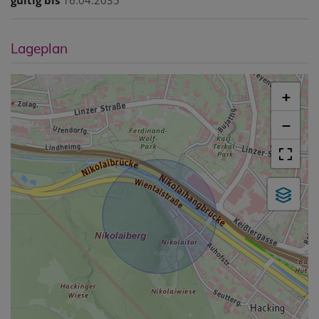
gültig bis
16.04.2035
Lageplan
+
−