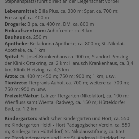
Stephansplatz) führt direkt an der Liegenschaft vorbei
Lebensmittel:
Billa Plus, ca. 300 m; Spar, ca. 700 m;
Fressnapf, ca. 400 m
Drogerie:
Bipa, ca. 400 m, DM, ca. 800 m
Einkaufszentrum:
Auhofcenter ca. 3 km
Bauhaus
ca. 250 m
Apotheke:
Belladonna Apotheke, ca. 800 m; St.-Nikolai-
Apotheke, ca. 1 km
Spital
: St. Josef-Krankenhaus ca. 900 m; Standort Penzing
der Klinik Ottakring, ca. 2 km; Hanusch Krankenhaus, ca. 3,4
km; Klinik Hietzing, ca. 4,3 km
Ärzte:
ca. 400 m; 450 m; 750 m; 900 m; 1 km, usw.
Tierärzte:
Tierpraxis Auhof, ca. 700 m; weitere ca. 700 m;
750 m; 950 m usw.
Freizeit/Natur
: Lainzer Tiergarten (Nikolaitor), ca. 100 m;
Wienfluss samt
Wiental-Radweg,
ca.
150 m;
Hütteldorfer
Bad, ca. 1,2 km
Kindergärten:
Städtischer Kindergarten und Hort, ca. 550
m; Kindergarten Heidi - Hort Pädagogischer Verein, ca. 550
m; Kindergarten Hütteldorf, St. Nikolausstiftung, ca. 650
m; Pfarrkindergarten und Hort St. Andreas Hütteldorf, ca.