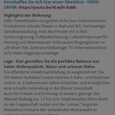
Verschaffen Sie sich hier einen Überblick - VIDEO
UNTER:
https://youtu.be/4Lwjfv-EoMc
Highlights der Wohnung:
Edler Parkettboden aus geölter Eiche (aus österreichischer
Produktion); stilvolle Fliesen in Bad und WC; Hochwertige
Sanitärausstattung; Holz-Alu-Fenster mit 3-fach-
Isolierverglasung; Fußbodenheizung; Luftwärmepumpe für
Heizung und Warmwasser; Vollmassive Eingangstüren im
„Alt Wien“-Stil; Zentralschließanlage; TV-/Internetanschluss
(A1); Video-Gegensprechanlage
Lage - hier genießen Sie die perfekte Balance aus
hoher Wohnqualität, Natur und urbaner Nähe:
Die öffentliche Verkehrsanbindung ist ausgezeichnet: Die
U4-Station Hütteldorf sowie mehrere S-Bahn- und Buslinien
sind in ca. 8 Gehminuten sofort erreichbar und ermöglichen
eine schnelle Verbindung in die Wiener Innenstadt.
Auch für Freizeit und Erholung ist bestens gesorgt: Der
Wiental-Radweg (ca. 12 km zum Stephansplatz) führt direkt
an der Liegenschaft vorbei und der Lainzer Tiergarten
(Nikolaitor) mitsamt den einladenden Wienerwald ist
lediglich 1 Gehminute entfernt.