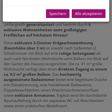
des Lainzer Tiergartens und gleichzeitig optimal an das
Verkehrsnetz angebunden!
Speichern
Alle akzeptieren
Dieses
ehemalige Vorstadthaus aus der Gründerzeit
(spätes 19. Jahrhundert) wurde
umfangreich
generalsaniert
und besticht durch
6
exklusive Wohneinheiten samt großzügigen
Freiflächen auf höchstem Niveau!
Diese
exklusive 3-Zimmer-Erdgeschosswohnung
(Raumhöhe über 3 m)
ist sowohl nach Südwesten (2
Schlafzimmer mit Blick auf eine
ruhige Seitengasse
) als
auch nach Nordosten (Wohnküche samt Balkon mit Blick auf
den Garten des Hauses) ausgerichtet. Die ca. 41 m² große
Wohnküche verfügt über einen
direkten Zugang zu einem
ca. 9,5 m² großen Balkon.
Das
hochwertig
ausgestattete Badezimmer
bietet eine begehbare Dusche
mit Glasabtrennung, eine freistehende Badewanne,
Doppelwaschbecken, einen Waschmaschinenanschluss
sowie
exklusive Armaturen
. Ergänzt wird die durchdachte
Raumaufteilung durch ein separates WC mit Waschbecken
sowie einen praktischen Abstellraum.