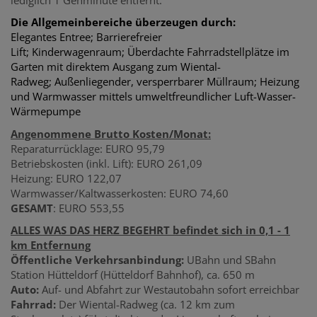
Die Allgemeinbereiche überzeugen durch:
Elegantes Entree; Barrierefreier
Lift; Kinderwagenraum; Überdachte Fahrradstellplätze im
Garten mit direktem Ausgang zum Wiental-
Radweg; Außenliegender, versperrbarer Müllraum; Heizung
und Warmwasser mittels umwelt­freundlicher Luft-Wasser-
Wärmepumpe
Angenommene Brutto Kosten/Monat:
Reparaturrücklage: EURO 95,79
Betriebskosten (inkl. Lift): EURO 261,09
Heizung: EURO 122,07
Warmwasser/Kaltwasserkosten: EURO 74,60
GESAMT
: EURO 553,55
ALLES WAS DAS HERZ BEGEHRT befindet sich in 0,1 - 1
km Entfernung
Öffentliche Verkehrsanbindung:
UBahn und SBahn
Station Hütteldorf (Hütteldorf Bahnhof), ca. 650 m
Auto:
Auf- und Abfahrt zur Westautobahn sofort erreichbar
Fahrrad:
Der Wiental-Radweg (ca. 12 km zum