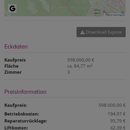
Tiles ©
basemap.at
Download Expose
Eckdaten
Kaufpreis
598.000,00 €
2
Fläche
ca. 84,77 m
Zimmer
3
Preisinformation
Kaufpreis:
598.000,00 €
Betriebskosten:
194,97 €
Reparaturrücklage:
95,79 €
Liftkosten:
42,39 €