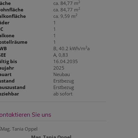
2
läche
ca. 84,77 m
2
ohnfläche
ca. 84,77 m
2
alkonfläche
ca. 9,59 m
äder
1
C
1
alkone
1
bstellräume
1
2
WB
B, 40.2 kWh/m
a
GEE
A, 0,83
ltig bis
16.04.2035
aujahr
2025
auart
Neubau
ustand
Erstbezug
auszustand
Erstbezug
eziehbar
ab sofort
ontaktieren Sie uns
Mag. Tania Oppel