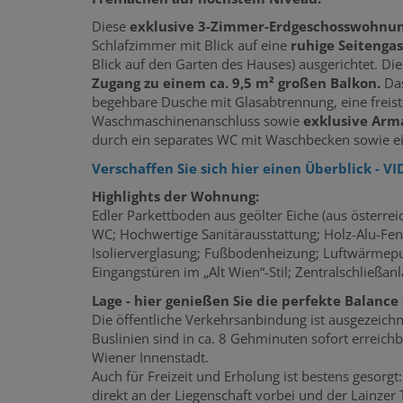
Diese
exklusive 3-Zimmer-Erdgeschosswohnu
Schlafzimmer mit Blick auf eine
ruhige Seitenga
Blick auf den Garten des Hauses) ausgerichtet. D
Zugang zu einem ca. 9,5 m² großen Balkon.
Da
begehbare Dusche mit Glasabtrennung, eine fre
Waschmaschinenanschluss sowie
exklusive Arm
durch ein separates WC mit Waschbecken sowie ei
Verschaffen Sie sich hier einen Überblick - V
Highlights der Wohnung:
Edler Parkettboden aus geölter Eiche (aus österreic
WC; Hochwertige Sanitärausstattung; Holz-Alu-Fens
Isolierverglasung; Fußbodenheizung; Luftwärme
Eingangstüren im „Alt Wien“-Stil; Zentralschließa
Lage - hier genießen Sie die perfekte Balanc
Die öffentliche Verkehrsanbindung ist ausgezeich
Buslinien sind in ca. 8 Gehminuten sofort erreich
Wiener Innenstadt.
Auch für Freizeit und Erholung ist bestens gesorg
direkt an der Liegenschaft vorbei und der Lainzer