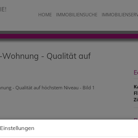
HOME
IMMOBILIENSUCHE
IMMOBILIENSER
-Wohnung - Qualität auf
E
K
F
Z
P
 Einstellungen
K