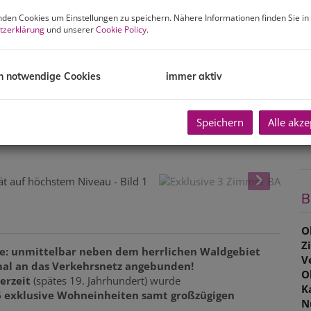
B
den Cookies um Einstellungen zu speichern. Nähere Informationen finden Sie in
R
tzerklärung
und unserer
Cookie Policy
.
L
U
h notwendige Cookies
immer aktiv
m
P
Speichern
Alle akze
G
G
B
O
Z
 Lage: unmittelbar neben dem herrlichen Waldgebiet
V
imal an das Verkehrsnetz angebunden!
O
erzeit
(spätes 19. Jahrhundert) wurde
K
 exklusive Wohneinheiten samt großzügigen
N