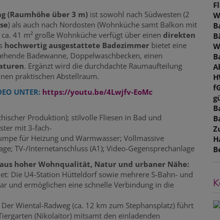
F
ng (Raumhöhe über 3 m)
ist sowohl nach Südwesten (2
W
sse
) als auch nach Nordosten (Wohnküche samt Balkon mit
B
ie ca. 41 m² große Wohnküche verfügt über einen
direkten
B
s
hochwertig ausgestattete Badezimmer
bietet eine
W
istehende Badewanne, Doppelwaschbecken, einen
B
aturen
. Ergänzt wird die durchdachte Raumaufteilung
A
nen praktischen Abstellraum.
H
f
IDEO UNTER:
https://youtu.be/4Lwjfv-EoMc
gü
B
hischer Produktion); stilvolle Fliesen in Bad und
B
ter mit 3-fach-
Z
pumpe für Heizung und Warmwasser; Vollmassive
H
nlage; TV-/Internetanschluss (A1); Video-Gegensprechanlage
B
e aus hoher Wohnqualität, Natur und urbaner Nähe:
net: Die U4-Station Hütteldorf sowie mehrere S-Bahn- und
K
bar und ermöglichen eine schnelle Verbindung in die
t: Der Wiental-Radweg (ca. 12 km zum Stephansplatz) führt
 Tiergarten (Nikolaitor) mitsamt den einladenden