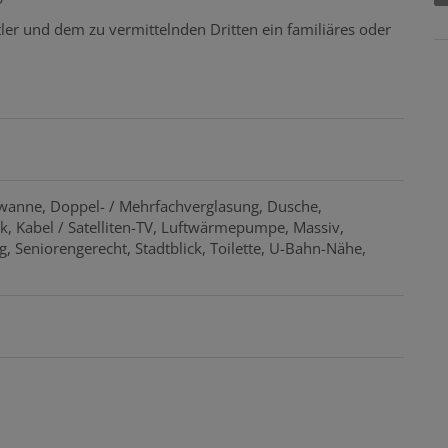
ler und dem zu vermittelnden Dritten ein familiäres oder
wanne
Doppel- / Mehrfachverglasung
Dusche
ck
Kabel / Satelliten-TV
Luftwärmepumpe
Massiv
g
Seniorengerecht
Stadtblick
Toilette
U-Bahn-Nähe