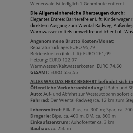
Wienerwald ist lediglich 1 Gehminute entfernt.
Die Allgemeinbereiche überzeugen durch:
Elegantes Entree; Barrierefreier Lift; Kinderwage
direktem Ausgang zum Wiental-Radweg; Außenlieg
Warmwasser mittels umwelt­freundlicher Luft-
Angenommene Brutto Kosten/Monat:
Reparaturrücklage: EURO 95,79
Betriebskosten (inkl. Lift): EURO 261,09
Heizung: EURO 122,07
Warmwasser/Kaltwasserkosten: EURO 74,60
GESAMT
: EURO 553,55
ALLES WAS DAS HERZ BEGEHRT befindet sich in
Öffentliche Verkehrsanbindung:
UBahn und SBa
Auto:
Auf- und Abfahrt zur Westautobahn sofort e
Fahrrad:
Der Wiental-Radweg (ca. 12 km zum Steph
Lebensmittel:
Billa Plus, ca. 300 m; Spar, ca. 70
Drogerie:
Bipa, ca. 400 m, DM, ca. 800 m
Einkaufszentrum:
Auhofcenter ca. 3 km
Bauhaus
ca. 250 m