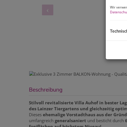
Wir verwen
Datenschu
Technisc
Beschreibung
Stilvoll revitalisierte Villa Auhof in bester
des Lainzer Tiergartens und gleichzeitig opt
Dieses
ehemalige Vorstadthaus aus der Gründ
umfangreich
generalsaniert
und besticht durch
6
Freiflächen auf höchstem Niveau!