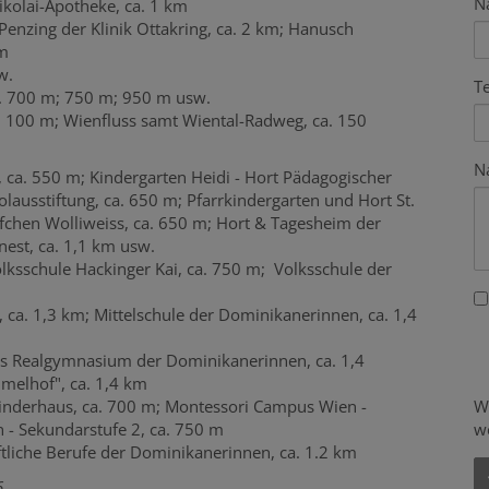
N
ikolai-Apotheke, ca. 1 km
 Penzing der Klinik Ottakring, ca. 2 km; Hanusch
km
w.
T
ca. 700 m; 750 m; 950 m usw.
ca. 100 m; Wienfluss samt
Wiental-Radweg,
ca.
150
N
, ca. 550 m; Kindergarten Heidi - Hort Pädagogischer
kolausstiftung, ca. 650 m; Pfarrkindergarten und Hort St.
fchen Wolliweiss, ca. 650 m; Hort & Tagesheim der
est, ca. 1,1 km usw.
olksschule Hackinger Kai, ca. 750 m;
Volksschule der
 ca. 1,3 km; Mittelschule der Dominikanerinnen, ca. 1,4
s Realgymnasium der Dominikanerinnen, ca. 1,4
elhof", ca. 1,4 km
W
inderhaus, ca. 700 m; Montessori Campus Wien -
w
 - Sekundarstufe 2, ca. 750 m
tliche Berufe der Dominikanerinnen, ca. 1.2 km
6