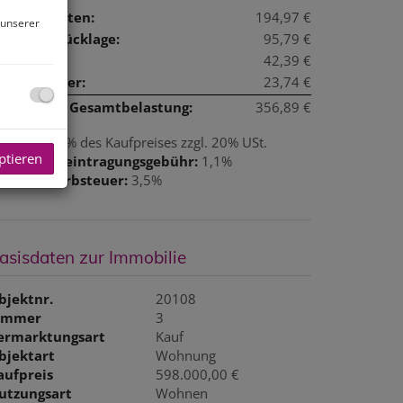
etriebskosten:
194,97 €
 unserer
eparaturrücklage:
95,79 €
iftkosten:
42,39 €
msatzsteuer:
23,74 €
onatliche Gesamtbelastung:
356,89 €
rovision:
3% des Kaufpreises zzgl. 20% USt.
ptieren
rundbucheintragungsgebühr:
1,1%
runderwerbsteuer:
3,5%
asisdaten zur Immobilie
bjektnr.
20108
immer
3
ermarktungsart
Kauf
bjektart
Wohnung
aufpreis
598.000,00 €
utzungsart
Wohnen