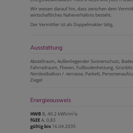
Wir weisen darauf hin, dass zwischen dem Vermitt
wirtschaftliches Naheverhältnis besteht.
Der Vermittler ist als Doppelmakler tätig.
Ausstattung
Abstellraum
Außenliegender Sonnenschutz
Bade
Fahrradraum
Fliesen
Fußbodenheizung
Grünbli
Nordostbalkon / -terrasse
Parkett
Personenaufzu
Ziegel
Energieausweis
2
HWB
B, 40.2 kWh/m
a
fGEE
A, 0,83
gültig bis
16.04.2035