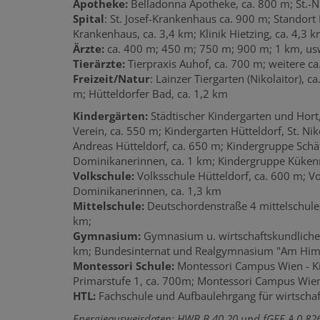
Apotheke:
Belladonna Apotheke, ca. 800 m; St.-N
Spital
: St. Josef-Krankenhaus ca. 900 m; Standort
Krankenhaus, ca. 3,4 km; Klinik Hietzing, ca. 4,3 
Ärzte:
ca. 400 m; 450 m; 750 m; 900 m; 1 km, us
Tierärzte:
Tierpraxis Auhof, ca. 700 m; weitere 
Freizeit/Natur
: Lainzer Tiergarten (Nikolaitor), 
m;
Hütteldorfer Bad, ca. 1,2 km
Kindergärten:
Städtischer Kindergarten und Hort
Verein, ca. 550 m; Kindergarten Hütteldorf, St. Ni
Andreas Hütteldorf, ca. 650 m; Kindergruppe Schä
Dominikanerinnen, ca. 1 km; Kindergruppe Kükenn
Volkschule:
Volksschule Hütteldorf, ca. 600 m; V
Dominikanerinnen, ca. 1,3 km
Mittelschule:
Deutschordenstraße 4 mittelschule,
km;
Gymnasium:
Gymnasium u. wirtschaftskundliche
km; Bundesinternat und Realgymnasium "Am Himm
Montessori Schule:
Montessori Campus Wien - K
Primarstufe 1, ca. 700m; Montessori Campus Wien
HTL:
Fachschule und Aufbaulehrgang für wirtschaf
Energieausweisdaten: HWB B 40,20 und fGEE A 0,82