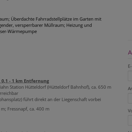
nraum; Überdachte Fahrradstellplätze im Garten mit
ender, versperrbarer Müllraum; Heizung und
Wasser-Wärmepumpe
A
E-
 0,1 - 1 km Entfernung
hn Station Hütteldorf (Hütteldorf Bahnhof), ca. 650 m
A
rreichbar
ansplatz) führt direkt an der Liegenschaft vorbei
0 m; Fressnapf, ca. 400 m
V