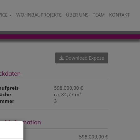
VICE
WOHNBAUPROJEKTE
ÜBER UNS
TEAM
KONTAKT
Download Expose
ckdaten
aufpreis
598.000,00 €
2
läche
ca. 84,77 m
immer
3
reisinformation
aufpreis:
598.000,00 €