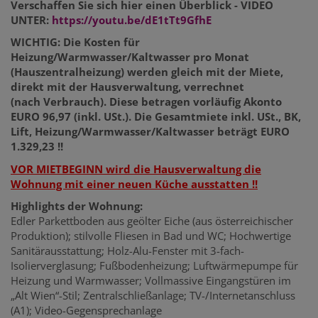
Verschaffen Sie sich hier einen Überblick - VIDEO
UNTER:
https://youtu.be/dE1tTt9GfhE
WICHTIG: Die Kosten für
Heizung/Warmwasser/Kaltwasser pro Monat
(Hauszentralheizung) werden gleich mit der Miete,
direkt mit der Hausverwaltung, verrechnet
(nach Verbrauch). Diese betragen vorläufig Akonto
EURO 96,97 (inkl. USt.). Die Gesamtmiete inkl. USt., BK,
Lift, Heizung/Warmwasser/Kaltwasser beträgt EURO
1.329,23 !!
VOR MIETBEGINN wird die Hausverwaltung die
Wohnung mit einer neuen Küche ausstatten !!
Highlights der Wohnung:
Edler Parkettboden aus geölter Eiche (aus österreichischer
Produktion); stilvolle Fliesen in Bad und WC; Hochwertige
Sanitärausstattung; Holz-Alu-Fenster mit 3-fach-
Isolierverglasung; Fußbodenheizung; Luftwärmepumpe für
Heizung und Warmwasser; Vollmassive Eingangstüren im
„Alt Wien“-Stil; Zentralschließanlage; TV-/Internetanschluss
(A1); Video-Gegensprechanlage