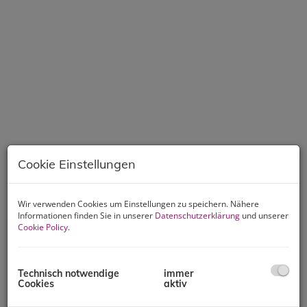
Cookie Einstellungen
Wir verwenden Cookies um Einstellungen zu speichern. Nähere
Informationen finden Sie in unserer
Datenschutzerklärung
und unserer
Cookie Policy
.
Beschreibung
Technisch notwendige
immer
Cookies
aktiv
Stilvoll revitalisierte Villa Auhof in bester
Lage: unmittelbar neben dem herrlichen Waldgebiet