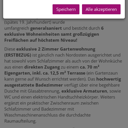
des Lainzer Tiergartens und gleichzeitig optimal an das
Speichern
Alle akzeptieren
Verkehrsnetz angebunden!
Dieses
ehemalige Vorstadthaus aus der Gründerzeit
(spätes 19. Jahrhundert) wurde
umfangreich
generalsaniert
und besticht durch
6
exklusive Wohneinheiten samt großzügigen
Freiflächen auf höchstem Niveau!
Diese
exklusive 2 Zimmer Gartenwohnung
(ERSTBEZUG)
ist gänzlich nach Nordosten ausgerichtet und
hat sowohl vom Schlafzimmer als auch von der Wohnküche
aus einen
direkten Zugang
zu einem
ca. 70 m²
Eigengarten, inkl. ca. 12,5 m² Terrasse
(ein Gartenzaun
kann gerne auf Wunsch errichtet werden). Das
hochwertig
ausgestattete Badezimmer
verfügt über eine begehbare
Dusche mit Glasabtrennung,
exklusive Armaturen
, sowie
WC und einen elektrischen Handtuchheizkörper. Weiters
ergänzt ein praktischer Zwischenraum zwischen
Schlafzimmer und Badezimmer mit
Waschmaschinenanschluss die durchdachte
Raumaufteilung.