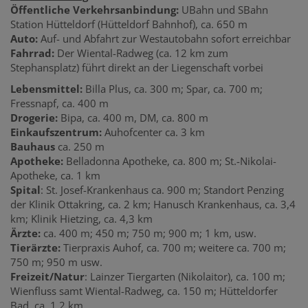
Öffentliche Verkehrsanbindung:
UBahn und SBahn
Station Hütteldorf (Hütteldorf Bahnhof), ca. 650 m
Auto:
Auf- und Abfahrt zur Westautobahn sofort erreichbar
Fahrrad:
Der Wiental-Radweg (ca. 12 km zum
Stephansplatz) führt direkt an der Liegenschaft vorbei
Lebensmittel:
Billa Plus, ca. 300 m; Spar, ca. 700 m;
Fressnapf, ca. 400 m
Drogerie:
Bipa, ca. 400 m, DM, ca. 800 m
Einkaufszentrum:
Auhofcenter ca. 3 km
Bauhaus
ca. 250 m
Apotheke:
Belladonna Apotheke, ca. 800 m; St.-Nikolai-
Apotheke, ca. 1 km
Spital
: St. Josef-Krankenhaus ca. 900 m; Standort Penzing
der Klinik Ottakring, ca. 2 km; Hanusch Krankenhaus, ca. 3,4
km; Klinik Hietzing, ca. 4,3 km
Ärzte:
ca. 400 m; 450 m; 750 m; 900 m; 1 km, usw.
Tierärzte:
Tierpraxis Auhof, ca. 700 m; weitere ca. 700 m;
750 m; 950 m usw.
Freizeit/Natur
: Lainzer Tiergarten (Nikolaitor), ca. 100 m;
Wienfluss samt
Wiental-Radweg,
ca.
150 m;
Hütteldorfer
Bad, ca. 1,2 km