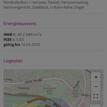
Nordostbalkon / -terrasse
Parkett
Personenaufzug
Seniorengerecht
Stadtblick
U-Bahn-Nähe
Ziegel
Energieausweis
2
HWB
B, 40.2 kWh/m
a
fGEE
A, 0,83
gültig bis
16.04.2035
Lageplan
+
−