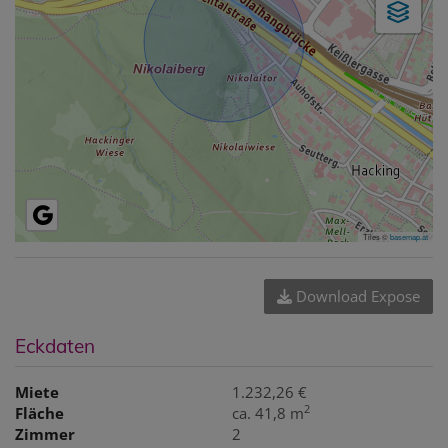
Tiles ©
basemap.at
Download Expose
Eckdaten
Miete
1.232,26 €
2
Fläche
ca. 41,8 m
Zimmer
2