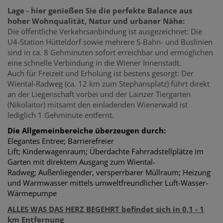
Lage - hier genießen Sie die perfekte Balance aus
hoher Wohnqualität, Natur und urbaner Nähe:
Die öffentliche Verkehrsanbindung ist ausgezeichnet: Die
U4-Station Hütteldorf sowie mehrere S-Bahn- und Buslinien
sind in ca. 8 Gehminuten sofort erreichbar und ermöglichen
eine schnelle Verbindung in die Wiener Innenstadt.
Auch für Freizeit und Erholung ist bestens gesorgt: Der
Wiental-Radweg (ca. 12 km zum Stephansplatz) führt direkt
an der Liegenschaft vorbei und der Lainzer Tiergarten
(Nikolaitor) mitsamt den einladenden Wienerwald ist
lediglich 1 Gehminute entfernt.
Die Allgemeinbereiche überzeugen durch:
Elegantes Entree; Barrierefreier
Lift; Kinderwagenraum; Überdachte Fahrradstellplätze im
Garten mit direktem Ausgang zum Wiental-
Radweg; Außenliegender, versperrbarer Müllraum; Heizung
und Warmwasser mittels umwelt­freundlicher Luft-Wasser-
Wärmepumpe
ALLES WAS DAS HERZ BEGEHRT befindet sich in 0,1 - 1
km Entfernung