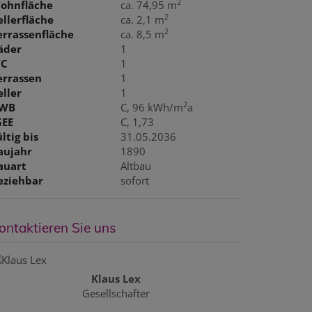
2
ohnfläche
ca. 74,95 m
2
ellerfläche
ca. 2,1 m
2
errassenfläche
ca. 8,5 m
äder
1
C
1
errassen
1
eller
1
2
WB
C, 96 kWh/m
a
GEE
C, 1,73
ltig bis
31.05.2036
aujahr
1890
auart
Altbau
eziehbar
sofort
ontaktieren Sie uns
Klaus Lex
Gesellschafter