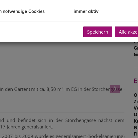
B
h notwendige Cookies
immer aktiv
R
U
m
Speichern
Alle akze
P
G
G
B
O
Z
V
O
d und befindet sich in der Storchengasse nächst dem
K
17 Jahren generalsaniert.
N
F
 2007 bis 2009 wurde es generalsaniert (Sockelsanierung)