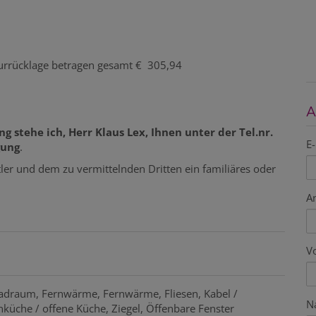
turrücklage betragen gesamt € 305,94
A
g stehe ich, Herr Klaus Lex, Ihnen unter der Tel.nr.
E-
gung
.
ler und dem zu vermittelnden Dritten ein familiäres oder
A
V
radraum
Fernwärme
Fernwärme
Fliesen
Kabel /
N
küche / offene Küche
Ziegel
Öffenbare Fenster