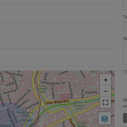
T
N
+
−
W
w