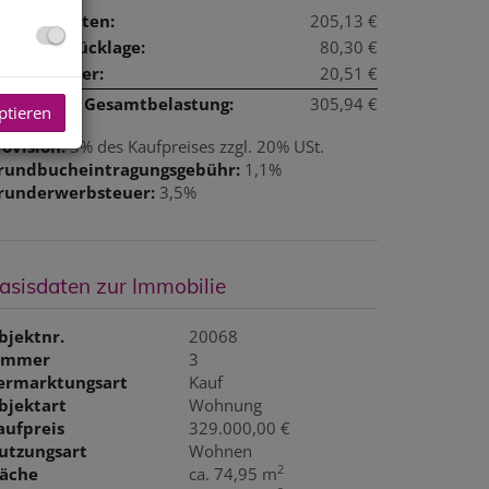
etriebskosten:
205,13 €
eparaturrücklage:
80,30 €
msatzsteuer:
20,51 €
onatliche Gesamtbelastung:
305,94 €
ptieren
rovision:
3% des Kaufpreises zzgl. 20% USt.
rundbucheintragungsgebühr:
1,1%
runderwerbsteuer:
3,5%
asisdaten zur Immobilie
bjektnr.
20068
immer
3
ermarktungsart
Kauf
bjektart
Wohnung
aufpreis
329.000,00 €
utzungsart
Wohnen
2
läche
ca. 74,95 m