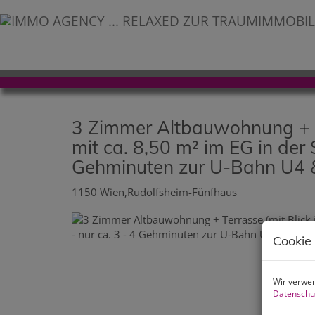
3 Zimmer Altbauwohnung + Te
mit ca. 8,50 m² im EG in der 
Gehminuten zur U-Bahn U4 
1150 Wien,Rudolfsheim-Fünfhaus
Cookie
Wir verwen
Datenschu