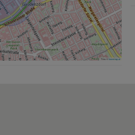
Tiles ©
basemap.at