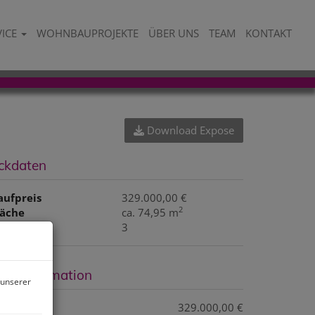
VICE
WOHNBAUPROJEKTE
ÜBER UNS
TEAM
KONTAKT
Download Expose
ckdaten
aufpreis
329.000,00 €
2
läche
ca. 74,95 m
immer
3
reisinformation
 unserer
aufpreis:
329.000,00 €