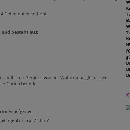
W
K
- 4 Gehminuten entfernt.
T
B
W
 und besteht aus:
T
K
H
f
gü
B
B
B
t sämtlichen Geräten. Von der Wohnküche gibt es zwei
ein Garten befindet
K
en Innenhofgarten
getragen) mit ca. 2,10 m²