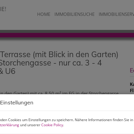
HOME
IMMOBILIENSUCHE
IMMOBILIENSER
rrasse (mit Blick in den Garten)
Storchengasse - nur ca. 3 - 4
& U6
E
K
F
Z
 Einstellungen
P
den Cookies um Einstellungen zu speichern. Nähere Informationen finden Sie in
tzerklärung
und unserer
Cookie Policy
.
K