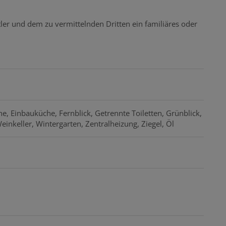
ler und dem zu vermittelnden Dritten ein familiäres oder
he
Einbauküche
Fernblick
Getrennte Toiletten
Grünblick
einkeller
Wintergarten
Zentralheizung
Ziegel
Öl