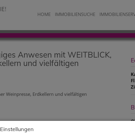
HOME
IMMOBILIENSUCHE
IMMOBILIENSER
ügiges Anwesen mit WEITBLICK,
E
ellern und vielfältigen
K
F
Z
B
O
Z
 Einstellungen
V