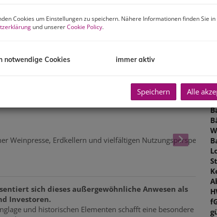
O
K
den Cookies um Einstellungen zu speichern. Nähere Informationen finden Sie in
tzerklärung
und unserer
Cookie Policy
.
N
F
W
N
h notwendige Cookies
immer aktiv
G
G
K
Speichern
Alle akze
L
B
B
W
B
L
S
K
A
äsentiert sich dieses außergewöhnliche Anwesen als
H
nd Investoren.
f
nglage und historischen Elementen schafft eine besondere
gü