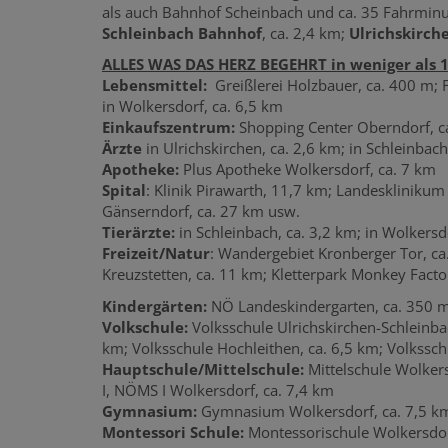
als auch Bahnhof Scheinbach und ca. 35 Fahrmin
Schleinbach Bahnhof
, ca. 2,4 km;
Ulrichskirch
ALLES WAS DAS HERZ BEGEHRT in weniger als 
Lebensmittel:
Greißlerei Holzbauer, ca. 400 m; 
in Wolkersdorf, ca. 6,5 km
Einkaufszentrum:
Shopping Center Oberndorf, c
Ärzte
in Ulrichskirchen, ca. 2,6 km; in Schleinbac
Apotheke:
Plus Apotheke Wolkersdorf, ca. 7 km
Spital
: Klinik Pirawarth, 11,7 km; Landeskliniku
Gänserndorf, ca. 27 km usw.
Tierärzte:
in Schleinbach, ca. 3,2 km; in Wolkersd
Freizeit/Natur
: Wandergebiet Kronberger Tor, ca
Kreuzstetten, ca. 11 km; Kletterpark Monkey Facto
Kindergärten:
NÖ Landeskindergarten, ca. 350 
Volkschule:
Volksschule Ulrichskirchen-Schleinbac
km; Volksschule Hochleithen, ca. 6,5 km; Volkssch
Hauptschule/Mittelschule:
Mittelschule Wolkers
I, NÖMS I Wolkersdorf, ca. 7,4 km
Gymnasium:
Gymnasium Wolkersdorf, ca. 7,5 k
Montessori Schule:
Montessorischule Wolkersdor