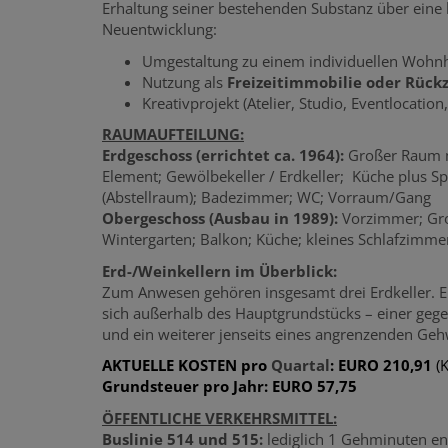
Erhaltung seiner bestehenden Substanz über eine 
Neuentwicklung
:
Umgestaltung zu einem individuellen Wohn
Nutzung als
Freizeitimmobilie oder Rück
Kreativprojekt (Atelier, Studio, Eventlocatio
RAUMAUFTEILUNG:
Erdgeschoss (errichtet ca. 1964):
Großer Raum 
Element;
Gewölbekeller / Erdkeller;
Küche plus Sp
(Abstellraum);
Badezimmer; WC; Vorraum/Gang
Obergeschoss (Ausbau in 1989):
Vorzimmer;
Gr
Wintergarten;
Balkon; Küche;
kleines Schlafzimme
Erd-/Weinkellern im Überblick:
Zum Anwesen gehören insgesamt drei Erdkeller. Ei
sich außerhalb des Hauptgrundstücks – einer gege
und ein weiterer jenseits eines angrenzenden Geh
AKTUELLE KOSTEN pro
Quartal
: EURO 210,91
(
Grundsteuer pro Jahr: EURO 57,75
ÖFFENTLICHE VERKEHRSMITTEL:
Buslinie 514 und 515:
lediglich 1 Gehminuten e