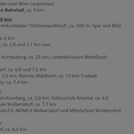
uten zum Wien Leopoldau)
en Bahnhof
, ca. 4 km
10 km:
Feinkostladen "500wineandfood", ca. 500 m; Spar und Billa
a. 6 km
h, ca. 2,8 und 3,1 km usw.
m Korneuburg, ca. 25 km; Landesklinikum Mistelbach-
orf, ca. 6,8 und 7,6 km
. 2,6 km; Würnitz Waldteich, ca. 10 km; Freibad
ry, ca. 7,4 km
m;
h-Kronberg, ca. 2,6 km; Volksschule Kreuttal, ca. 4,6
ule Wolkersdorf, ca. 7,7 km
dorf II, NÖMS II Wolkersdorf und Mittelschule Wolkersdorf
m
f, ca. 6,5 km