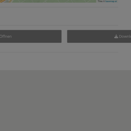
Tiles ©
basemap.at
Öffnen
Downl