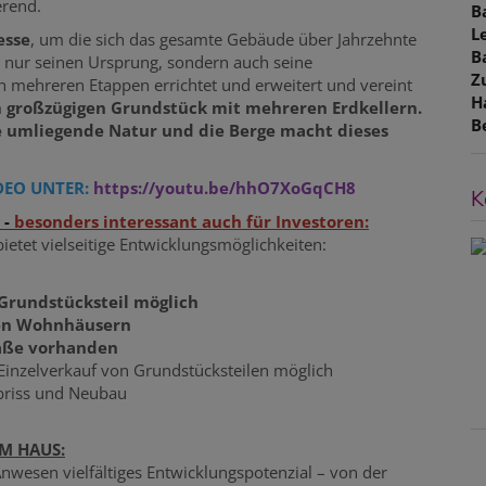
erend.
B
L
esse
, um die sich das gesamte Gebäude über Jahrzehnte
B
t nur seinen Ursprung, sondern auch seine
Z
 mehreren Etappen errichtet und erweitert und vereint
H
m
großzügigen Grundstück mit mehreren Erdkellern.
B
e umliegende Natur und die Berge macht dieses
DEO UNTER:
https://youtu.be/hhO7XoGqCH8
K
-
b
esonders interessant auch für Investoren:
tet vielseitige Entwicklungsmöglichkeiten:
Grundstücksteil möglich
igen Wohnhäusern
raße vorhanden
Einzelverkauf von Grundstücksteilen möglich
briss und Neubau
M HAUS:
Anwesen vielfältiges Entwicklungspotenzial – von der