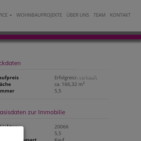
VICE
WOHNBAUPROJEKTE
ÜBER UNS
TEAM
KONTAKT
ckdaten
aufpreis
Erfolgreich verkauft
2
läche
ca. 166,32 m
immer
5,5
asisdaten zur Immobilie
bjektnr.
20066
immer
5,5
ermarktungsart
Kauf