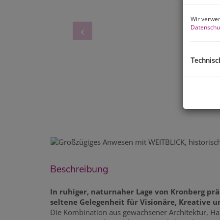
Wir verwen
Datenschu
Technisc
Beschreibung
In ruhiger, naturnaher Lage von Kronberg pr
seltene Gelegenheit für Visionäre, Kreative u
Die Kombination aus gewachsener Architektur, Ha