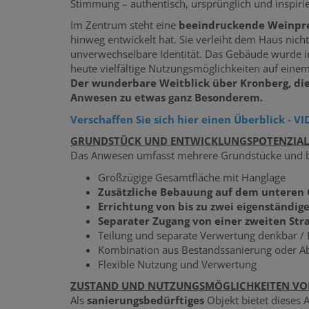
Stimmung – authentisch, ursprünglich und inspiri
Im Zentrum steht eine
beeindruckende Weinpr
hinweg entwickelt hat. Sie verleiht dem Haus nich
unverwechselbare Identität. Das Gebäude wurde in
heute vielfältige Nutzungsmöglichkeiten auf eine
Der wunderbare Weitblick über Kronberg, di
Anwesen zu etwas ganz Besonderem.
Verschaffen Sie sich hier einen Überblick -
VI
GRUNDSTÜCK UND ENTWICKLUNGSPOTENZIAL
Das Anwesen umfasst mehrere Grundstücke und bie
Großzügige Gesamtfläche mit Hanglage
Zusätzliche Bebauung auf dem unteren 
Errichtung von bis zu zwei eigenständ
Separater Zugang von einer zweiten St
Teilung und separate Verwertung denkbar / 
Kombination aus Bestandssanierung oder A
Flexible Nutzung und Verwertung
ZUSTAND UND NUTZUNGSMÖGLICHKEITEN VO
Als
sanierungsbedürftiges
Objekt bietet dieses 