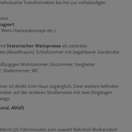
behutsame Transformation bis hin zur vollständigen
haus
zugsort
n, Wein-/Genusskonzept etc.)
mit
historischer Weinpresse
als zentrales
eis (Abstellraum);
Schlafzimmer mit begehbarer Garderobe
oßzügiges Wohnzimmer;
Esszimmer;
Verglaster
r;
Badezimmer;
WC
ner ist direkt vom Haus zugänglich. Zwei weitere befinden
nüber auf der anderen Straßenseite mit zwei Eingängen
wegs.
Kanal, Abfall)
ntfernt (20 Fahrminuten zum sowohl Bahnhof Wolkersdorf