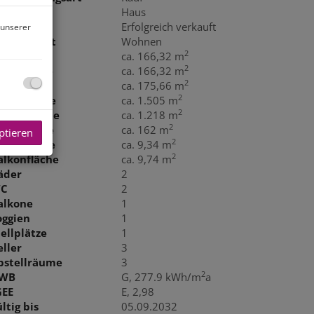
bjektart
Haus
aufpreis
Erfolgreich verkauft
 unserer
utzungsart
Wohnen
2
läche
ca. 166,32 m
2
ohnfläche
ca. 166,32 m
2
utzfläche
ca. 175,66 m
2
rundfläche
ca. 1.505 m
2
artenfläche
ca. 1.218 m
2
ellerfläche
ca. 162 m
ptieren
2
oggiafläche
ca. 9,34 m
2
alkonfläche
ca. 9,74 m
äder
2
C
2
alkone
1
oggien
1
tellplätze
1
eller
3
bstellräume
3
2
WB
G, 277.9 kWh/m
a
GEE
E, 2,98
ltig bis
05.09.2032