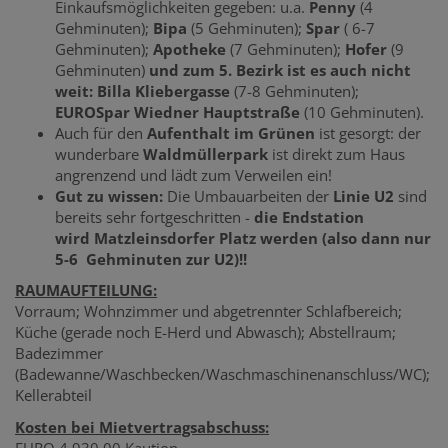
Einkaufsmöglichkeiten gegeben: u.a.
Penny
(4
Gehminuten);
Bipa
(5 Gehminuten);
Spar
( 6-7
Gehminuten);
Apotheke
(7 Gehminuten);
Hofer
(9
Gehminuten)
und zum 5. Bezirk ist es auch nicht
weit: Billa Kliebergasse
(7-8 Gehminuten);
EUROSpar Wiedner Hauptstraße
(10 Gehminuten).
Auch für den
Aufenthalt im Grünen
ist gesorgt: der
wunderbare
Waldmüllerpark
ist direkt zum Haus
angrenzend und lädt zum Verweilen ein!
Gut zu wissen:
Die Umbauarbeiten der
Linie U2
sind
bereits sehr fortgeschritten -
die Endstation
wird Matzleinsdorfer Platz werden (also dann nur
5-6 Gehminuten zur U2)!!
RAUMAUFTEILUNG:
Vorraum; Wohnzimmer und abgetrennter Schlafbereich;
Küche (gerade noch E-Herd und Abwasch); Abstellraum;
Badezimmer
(Badewanne/Waschbecken/Waschmaschinenanschluss/WC);
Kellerabteil
Kosten bei Mietvertragsabschuss:
EURO 4.930,00 Kaution