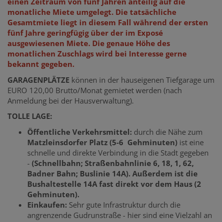
einen Zeitraum von fünf Jahren anteilig auf die
monatliche Miete umgelegt. Die tatsächliche
Gesamtmiete liegt in diesem Fall während der ersten
fünf Jahre geringfügig über der im Exposé
ausgewiesenen Miete. Die genaue Höhe des
monatlichen Zuschlags wird bei Interesse gerne
bekannt gegeben.
GARAGENPLÄTZE
können in der hauseigenen Tiefgarage um
EURO 120,00 Brutto/Monat gemietet werden (nach
Anmeldung bei der Hausverwaltung).
TOLLE LAGE:
Öffentliche Verkehrsmittel:
durch die Nähe zum
Matzleinsdorfer Platz (5-6 Gehminuten)
ist eine
schnelle und direkte Verbindung in die Stadt gegeben
-
(Schnellbahn; Straßenbahnlinie 6, 18, 1, 62,
Badner Bahn; Buslinie 14A). Außerdem ist die
Bushaltestelle 14A fast direkt vor dem Haus (2
Gehminuten).
Einkaufen:
Sehr gute Infrastruktur durch die
angrenzende Gudrunstraße - hier sind eine Vielzahl an