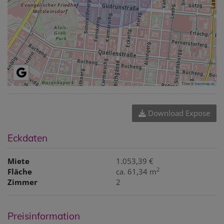
Tiles ©
basemap.at
Download Expose
Eckdaten
Miete
1.053,39 €
2
Fläche
ca. 61,34 m
Zimmer
2
Preisinformation