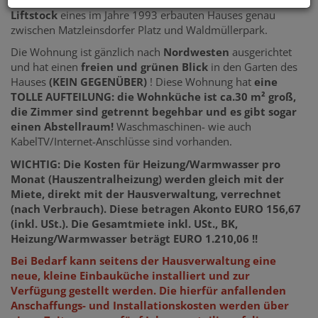
Liftstock
eines im Jahre 1993 erbauten Hauses genau
zwischen Matzleinsdorfer Platz und Waldmüllerpark.
Die Wohnung ist gänzlich nach
Nordwesten
ausgerichtet
und hat einen
freien und grünen Blick
in den Garten des
Hauses
(KEIN GEGENÜBER)
! Diese Wohnung hat
eine
TOLLE AUFTEILUNG: die Wohnküche ist ca.30 m² groß,
die Zimmer sind getrennt begehbar und es gibt sogar
einen Abstellraum!
Waschmaschinen- wie auch
KabelTV/Internet-Anschlüsse sind vorhanden.
WICHTIG: Die Kosten für Heizung/Warmwasser pro
Monat (Hauszentralheizung) werden gleich mit der
Miete, direkt mit der Hausverwaltung, verrechnet
(nach Verbrauch). Diese betragen Akonto EURO 156,67
(inkl. USt.). Die Gesamtmiete inkl. USt., BK,
Heizung/Warmwasser beträgt EURO 1.210,06 !!
Bei Bedarf kann seitens der Hausverwaltung eine
neue, kleine Einbauküche installiert und zur
Verfügung gestellt werden. Die hierfür anfallenden
Anschaffungs- und Installationskosten werden über