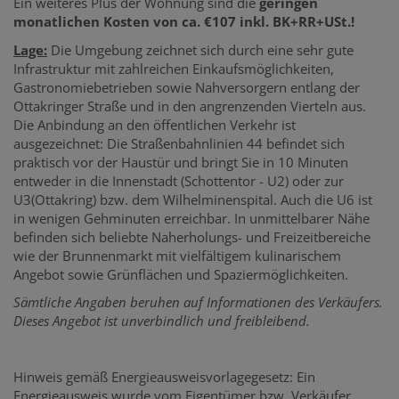
Ein weiteres Plus der Wohnung sind die
geringen
monatlichen Kosten von ca. €107 inkl. BK+RR+USt.!
Lage:
Die Umgebung zeichnet sich durch eine sehr gute
Infrastruktur mit zahlreichen Einkaufsmöglichkeiten,
Gastronomiebetrieben sowie Nahversorgern entlang der
Ottakringer Straße und in den angrenzenden Vierteln aus.
Die Anbindung an den öffentlichen Verkehr ist
ausgezeichnet: Die Straßenbahnlinien 44 befindet sich
praktisch vor der Haustür und bringt Sie in 10 Minuten
entweder in die Innenstadt (Schottentor - U2) oder zur
U3(Ottakring) bzw. dem Wilhelminenspital. Auch die U6 ist
in wenigen Gehminuten erreichbar. In unmittelbarer Nähe
befinden sich beliebte Naherholungs- und Freizeitbereiche
wie der Brunnenmarkt mit vielfältigem kulinarischem
Angebot sowie Grünflächen und Spaziermöglichkeiten.
Sämtliche Angaben beruhen auf Informationen des Verkäufers.
Dieses Angebot ist unverbindlich und freibleibend.
Hinweis gemäß Energieausweisvorlagegesetz: Ein
Energieausweis wurde vom Eigentümer bzw. Verkäufer,