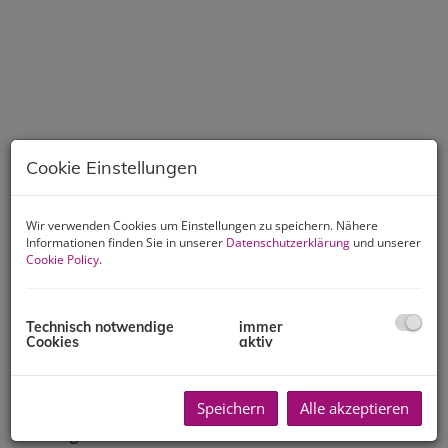
Cookie Einstellungen
Wir verwenden Cookies um Einstellungen zu speichern. Nähere
Informationen finden Sie in unserer
Datenschutzerklärung
und unserer
Cookie Policy
.
Technisch notwendige
immer
Cookies
aktiv
Beschreibung
Hier können Sie Mieter einer frisch sanierten
Speichern
Alle akzeptieren
Zweizimmerwohnung in sensationeller, zentraler
Stadtlage werden!