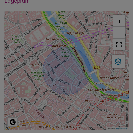
Lageplan
+
−
Tiles ©
basemap.at