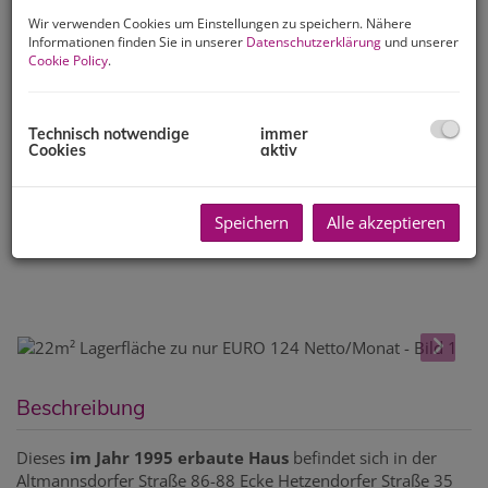
Wir verwenden Cookies um Einstellungen zu speichern. Nähere
Informationen finden Sie in unserer
Datenschutzerklärung
und unserer
Cookie Policy
.
Technisch notwendige
immer
Cookies
aktiv
Speichern
Alle akzeptieren
Beschreibung
Dieses
im Jahr 1995 erbaute Haus
befindet sich in der
Altmannsdorfer Straße 86-88 Ecke Hetzendorfer Straße 35