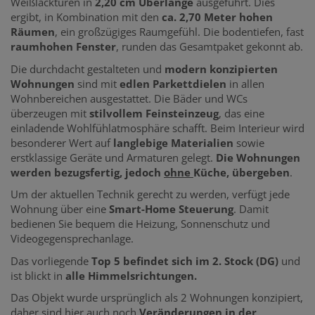
Weißlacktüren in
2,20 cm Überlänge
ausgeführt. Dies
ergibt, in Kombination mit den
ca. 2,70 Meter hohen
Räumen
, ein großzügiges Raumgefühl. Die bodentiefen, fast
raumhohen Fenster
, runden das Gesamtpaket gekonnt ab.
Die durchdacht gestalteten und
modern konzipierten
Wohnungen
sind mit
edlen Parkettdielen
in allen
Wohnbereichen ausgestattet. Die Bäder und WCs
überzeugen mit
stilvollem Feinsteinzeug
, das eine
einladende Wohlfühlatmosphäre schafft. Beim Interieur wird
besonderer Wert auf
langlebige Materialien
sowie
erstklassige Geräte und Armaturen gelegt.
Die Wohnungen
werden bezugsfertig, jedoch
ohne
Küche, übergeben
.
Um der aktuellen Technik gerecht zu werden, verfügt jede
Wohnung über eine
Smart-Home Steuerung
. Damit
bedienen Sie bequem die Heizung, Sonnenschutz und
Videogegensprechanlage.
Das vorliegende
Top 5 befindet sich im 2. Stock (DG)
und
ist blickt in
alle Himmelsrichtungen.
Das Objekt wurde ursprünglich als 2 Wohnungen konzipiert,
daher sind hier auch noch
Veränderungen in der