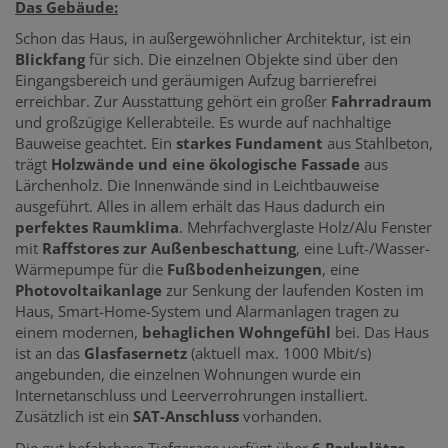
Das Gebäude:
Schon das Haus, in außergewöhnlicher Architektur, ist ein
Blickfang
für sich. Die einzelnen Objekte sind über den
Eingangsbereich und geräumigen Aufzug barrierefrei
erreichbar. Zur Ausstattung gehört ein großer
Fahrradraum
und großzügige Kellerabteile. Es wurde auf nachhaltige
Bauweise geachtet. Ein
starkes Fundament
aus Stahlbeton,
trägt
Holzwände und eine ökologische Fassade
aus
Lärchenholz. Die Innenwände sind in Leichtbauweise
ausgeführt. Alles in allem erhält das Haus dadurch ein
perfektes Raumklima
. Mehrfachverglaste Holz/Alu Fenster
mit
Raffstores zur Außenbeschattung
, eine Luft-/Wasser-
Wärmepumpe für die
Fußbodenheizungen
, eine
Photovoltaikanlage
zur Senkung der laufenden Kosten im
Haus, Smart-Home-System und Alarmanlagen tragen zu
einem modernen,
behaglichen Wohngefühl
bei. Das Haus
ist an das
Glasfasernetz
(aktuell max. 1000 Mbit/s)
angebunden, die einzelnen Wohnungen wurde ein
Internetanschluss und Leerverrohrungen installiert.
Zusätzlich ist ein
SAT-Anschluss
vorhanden.
Die gut befahrbare Tiefgarage verfügt über
6 Parkplätze