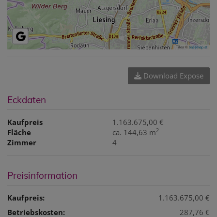
Tiles ©
basemap.at
Download Expose
Eckdaten
Kaufpreis
1.163.675,00 €
2
Fläche
ca. 144,63 m
Zimmer
4
Preisinformation
Kaufpreis:
1.163.675,00 €
Betriebskosten:
287,76 €