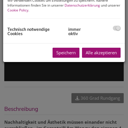
Wir verwenden Cookies um Einstellungen zu speichern. Nähere
Informationen finden Sie in unserer
Datenschutzerklärung
und unserer
Cookie Policy
.
Technisch notwendige
immer
Cookies
aktiv
Speichern
Alle akzeptieren
360 Grad Rundgang
Beschreibung
Nachhaltigkeit und Ästhetik müssen einander nicht
ausschließen - im Gegenteil! Am Weg zu den eigenen 4