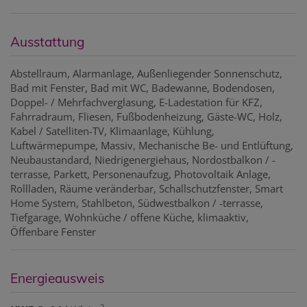
Ausstattung
Abstellraum
Alarmanlage
Außenliegender Sonnenschutz
Bad mit Fenster
Bad mit WC
Badewanne
Bodendosen
Doppel- / Mehrfachverglasung
E-Ladestation für KFZ
Fahrradraum
Fliesen
Fußbodenheizung
Gäste-WC
Holz
Kabel / Satelliten-TV
Klimaanlage
Kühlung
Luftwärmepumpe
Massiv
Mechanische Be- und Entlüftung
Neubaustandard
Niedrigenergiehaus
Nordostbalkon / -
terrasse
Parkett
Personenaufzug
Photovoltaik Anlage
Rollladen
Räume veränderbar
Schallschutzfenster
Smart
Home System
Stahlbeton
Südwestbalkon / -terrasse
Tiefgarage
Wohnküche / offene Küche
klimaaktiv
Öffenbare Fenster
Energieausweis
2