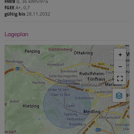
HWB
B, 36 kWh/m
a
fGEE
A+, 0,7
gültig bis
28.11.2032
Lageplan
+
−