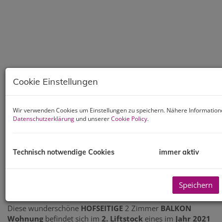
Cookie Einstellungen
Wir verwenden Cookies um Einstellungen zu speichern. Nähere Informatione
Datenschutzerklärung
und unserer
Cookie Policy
.
Technisch notwendige Cookies
immer aktiv
Beschreibung
Speichern
Diese wunderschöne
HOFSEITIGE
2 Zimmer
BALKON
Wohnung
befindet sich im
2. Liftstock
eines im
Jahr 2021