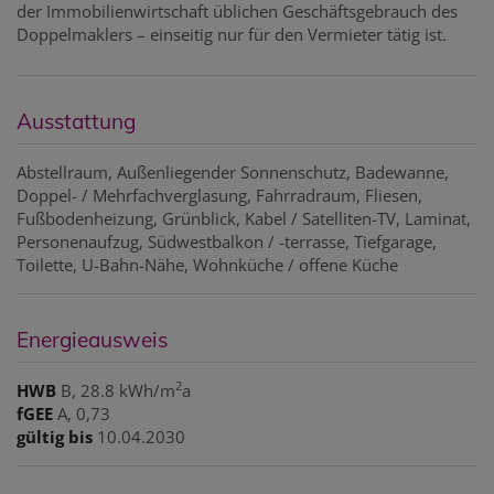
der Immobilienwirtschaft üblichen Geschäftsgebrauch des
Doppelmaklers – einseitig nur für den Vermieter tätig ist.
Ausstattung
Abstellraum
Außenliegender Sonnenschutz
Badewanne
Doppel- / Mehrfachverglasung
Fahrradraum
Fliesen
Fußbodenheizung
Grünblick
Kabel / Satelliten-TV
Laminat
Personenaufzug
Südwestbalkon / -terrasse
Tiefgarage
Toilette
U-Bahn-Nähe
Wohnküche / offene Küche
Energieausweis
2
HWB
B, 28.8 kWh/m
a
fGEE
A, 0,73
gültig bis
10.04.2030