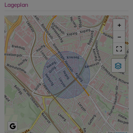
Lageplan
+
−
Tiles ©
basemap.at