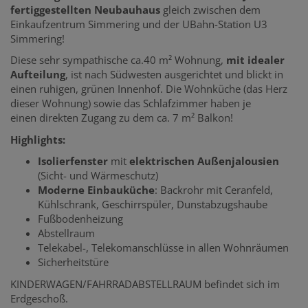
fertiggestellten Neubauhaus
gleich zwischen dem
Einkaufzentrum Simmering und der UBahn-Station U3
Simmering!
Diese sehr sympathische ca.40 m² Wohnung,
mit idealer
Aufteilung
, ist nach Südwesten ausgerichtet und blickt in
einen ruhigen, grünen Innenhof. Die Wohnküche (das Herz
dieser Wohnung) sowie das Schlafzimmer haben je
einen direkten Zugang zu dem ca. 7 m² Balkon!
Highlights:
Isolierfenster
mit
elektrischen Außenjalousien
(Sicht- und Wärmeschutz)
Moderne Einbauküche
: Backrohr mit Ceranfeld,
Kühlschrank, Geschirrspüler, Dunstabzugshaube
Fußbodenheizung
Abstellraum
Telekabel-, Telekomanschlüsse in allen Wohnräumen
Sicherheitstüre
KINDERWAGEN/FAHRRADABSTELLRAUM befindet sich im
Erdgeschoß.