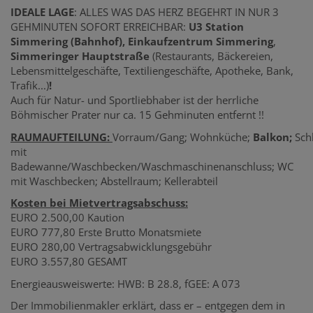
IDEALE LAGE
: ALLES WAS DAS HERZ BEGEHRT IN NUR 3
GEHMINUTEN SOFORT ERREICHBAR:
U3 Station
Simmering (Bahnhof), Einkaufzentrum Simmering
,
Simmeringer Hauptstraße
(Restaurants, Bäckereien,
Lebensmittelgeschäfte, Textiliengeschäfte, Apotheke, Bank,
Trafik...)
!
Auch für Natur- und Sportliebhaber ist der herrliche
Böhmischer Prater nur ca. 15 Gehminuten entfernt !!
RAUMAUFTEILUNG:
Vorraum/Gang; Wohnküche;
Balkon;
Sch
mit
Badewanne/Waschbecken/Waschmaschinenanschluss; WC
mit Waschbecken; Abstellraum; Kellerabteil
Kosten bei Mietvertragsabschuss:
EURO 2.500,00 Kaution
EURO 777,80 Erste Brutto Monatsmiete
EURO 280,00 Vertragsabwicklungsgebühr
EURO 3.557,80 GESAMT
Energieausweiswerte: HWB: B 28.8, fGEE: A 073
Der Immobilienmakler erklärt, dass er – entgegen dem in