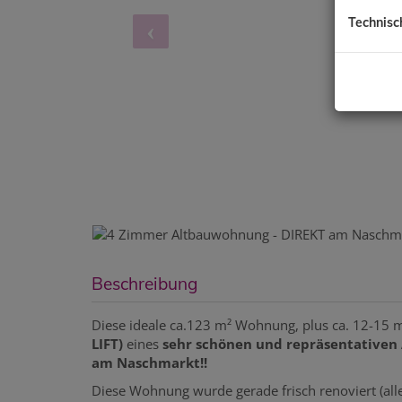
Technisc
Beschreibung
Diese ideale ca.123 m² Wohnung, plus ca. 12-15 m
LIFT)
eines
sehr schönen und repräsentativen A
am Naschmarkt!!
Diese Wohnung wurde gerade frisch renoviert (all