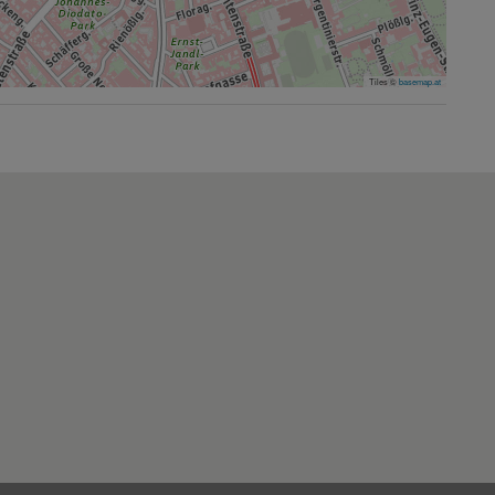
Tiles ©
basemap.at