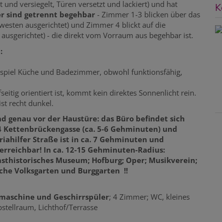
und versiegelt, Türen versetzt und lackiert) und hat
K
er sind getrennt begehbar
- Zimmer 1-3 blicken über das
esten ausgerichtet) und Zimmer 4 blickt auf die
 ausgerichtet) - die direkt vom Vorraum aus begehbar ist.
:
eispiel Küche und Badezimmer, obwohl funktionsfähig,
eitig orientiert ist, kommt kein direktes Sonnenlicht rein.
st recht dunkel.
nd genau vor der Haustüre: das Büro befindet sich
4 Kettenbrückengasse (ca. 5-6 Gehminuten) und
riahilfer Straße ist in ca. 7 Gehminuten und
erreichbar! In ca. 12-15 Gehminuten-Radius:
sthistorisches Museum; Hofburg; Oper; Musikverein;
che Volksgarten und Burggarten !!
hmaschine und Geschirrspüler
; 4 Zimmer; WC, kleines
tellraum, Lichthof/Terrasse