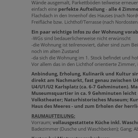
Wände ausgemalt, Parkettböden teilweise erneuert 
einfach eine
perfekte Aufteilung
-
alle 4 Zimm
Flachdach in den Innenhof des Hauses (nach Nordw
Freifläche bzw. Lichthof/Terrasse (nach Nordosten
Ein paar wichtige Infos zu der Wohnung vorab
-WGs sind bedauerlicherweise nicht erwünscht
-die Wohnung ist teilrenoviert, daher sind zum B
noch im alten Zustand
-da sich die Wohnung im 1. Stock befindet und hofs
Vor allem das in den Lichthof orientierte Zimmer, i
Anbindung, Erholung, Kulinarik und Kultur si
direkt am Nachmarkt, fast genau zwischen U
U4/U1/U2 Karlsplatz (ca. 6-7 Gehminuten). Ma
Museumsquartier in ca. 9 Gehminuten leicht 
Volkstheater; Naturhistorisches Museum; Kun
Haus des Meeres - und zum Erholen der herrli
RAUMAUFTEILUNG:
Vorraum;
vollausgestattete Küche inkl. Wasc
Badezimmer (Dusche und Waschbecken); Gang; Abs