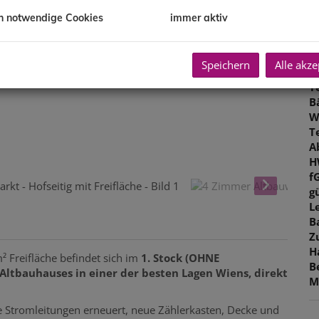
O
h notwendige Cookies
immer aktiv
M
N
F
Speichern
Alle akze
W
T
B
W
T
A
H
f
gü
L
B
Z
H
² Freifläche befindet sich im
1. Stock (OHNE
B
ltbauhauses in einer der besten Lagen Wiens, direkt
M
e Stromleitungen erneuert, neue Zählerkasten, Decke und