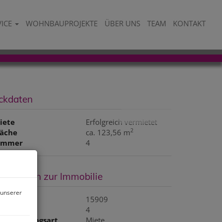
VICE
WOHNBAUPROJEKTE
ÜBER UNS
TEAM
KONTAKT
ckdaten
iete
Erfolgreich vermietet
2
läche
ca. 123,56 m
immer
4
asisdaten zur Immobilie
 unserer
bjektnr.
15909
immer
4
ermarktungsart
Miete