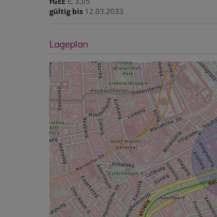
fGEE
E, 3,05
gültig bis
12.03.2033
Lageplan