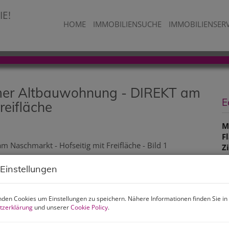
HOME
IMMOBILIENSUCHE
IMMOBILIENSER
immer Altbauwohnung - DIREKT am
E
reifläche
M
F
Z
 Einstellungen
B
den Cookies um Einstellungen zu speichern. Nähere Informationen finden Sie in
O
tzerklärung
und unserer
Cookie Policy
.
Z
V