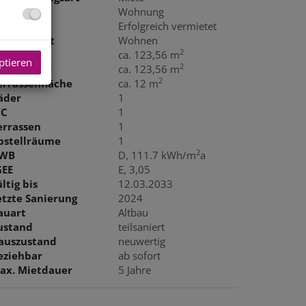
bjektart
Wohnung
iete
Erfolgreich vermietet
utzungsart
Wohnen
2
läche
ca. 123,56 m
ptieren
2
ohnfläche
ca. 123,56 m
2
errassenfläche
ca. 12 m
äder
1
C
1
errassen
1
bstellräume
1
2
WB
D, 111.7 kWh/m
a
GEE
E, 3,05
ltig bis
12.03.2033
etzte Sanierung
2024
auart
Altbau
ustand
teilsaniert
auszustand
neuwertig
eziehbar
ab sofort
ax. Mietdauer
5 Jahre