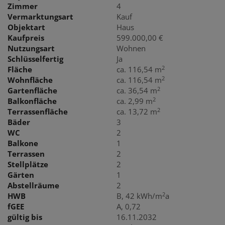
Zimmer
4
Vermarktungsart
Kauf
Objektart
Haus
Kaufpreis
599.000,00 €
Nutzungsart
Wohnen
Schlüsselfertig
Ja
2
Fläche
ca. 116,54 m
2
Wohnfläche
ca. 116,54 m
2
Gartenfläche
ca. 36,54 m
2
Balkonfläche
ca. 2,99 m
2
Terrassenfläche
ca. 13,72 m
Bäder
3
WC
2
Balkone
1
Terrassen
2
Stellplätze
2
Gärten
1
Abstellräume
2
2
HWB
B, 42 kWh/m
a
fGEE
A, 0,72
gültig bis
16.11.2032