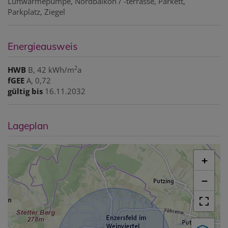
Luftwärmepumpe
Nordbalkon / -terrasse
Parkett
Parkplatz
Ziegel
Energieausweis
2
HWB
B, 42 kWh/m
a
fGEE
A, 0,72
gültig bis
16.11.2032
Lageplan
+
−