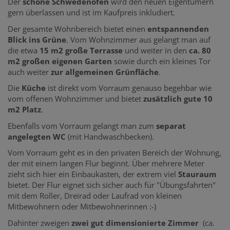
Der
schöne Schwedenofen
wird den neuen Eigentümern
gern überlassen und ist im Kaufpreis inkludiert.
Der gesamte Wohnbereich bietet einen
entspannenden
Blick
ins Grüne
. Vom Wohnzimmer aus gelangt man auf
die etwa
15 m2 große Terrasse
und weiter in den
ca. 80
m2 großen
eigenen Garten
sowie durch ein kleines Tor
auch weiter
zur allgemeinen Grünfläche
.
Die
Küche
ist direkt vom Vorraum genauso begehbar wie
vom offenen Wohnzimmer und bietet
zusätzlich gute 10
m2 Platz
.
Ebenfalls vom Vorraum gelangt man zum
separat
angelegten WC
(mit Handwaschbecken).
Vom Vorraum geht es in den privaten Bereich der Wohnung
,
der mit einem langen Flur beginnt. Über mehrere Meter
zieht sich hier ein Einbaukasten, der extrem viel
Stauraum
bietet. Der Flur eignet sich sicher auch für "Übungsfahrten"
mit dem Roller, Dreirad oder Laufrad von kleinen
Mitbewohnern oder Mitbewohnerinnen :-)
Dahinter zweigen
zwei gut dimensionierte Zimmer
(ca.