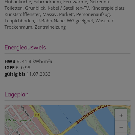
Einbauküche
Fahrradraum
Fernwärme
Getrennte
Toiletten
Grünblick
Kabel / Satelliten-TV
Kinderspielplatz
Kunststofffenster
Massiv
Parkett
Personenaufzug
Teppichboden
U-Bahn-Nähe
WG geeignet
Wasch- /
Trockenraum
Zentralheizung
Energieausweis
2
HWB
B, 41.8 kWh/m
a
fGEE
B, 0,98
gültig bis
11.07.2033
Lageplan
+
−