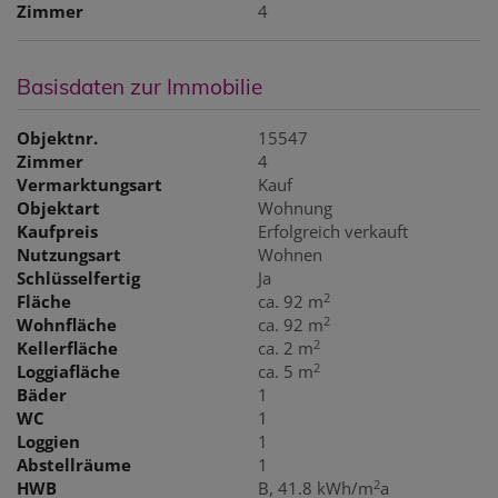
Zimmer
4
Basisdaten zur Immobilie
Objektnr.
15547
Zimmer
4
Vermarktungsart
Kauf
Objektart
Wohnung
Kaufpreis
Erfolgreich verkauft
Nutzungsart
Wohnen
Schlüsselfertig
Ja
2
Fläche
ca. 92 m
2
Wohnfläche
ca. 92 m
2
Kellerfläche
ca. 2 m
2
Loggiafläche
ca. 5 m
Bäder
1
WC
1
Loggien
1
Abstellräume
1
2
HWB
B, 41.8 kWh/m
a