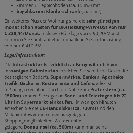
Zimmer 3, Teppichboden (ca. 15 m2) mit
begehbarem Kleiderschrank
(ca. 5 m2)
Ein weiteres Plus der Wohnung sind die
sehr günstigen
monatlichen Kosten für BK+Heizung+WW+USt von nur
€ 320,44/Monat.
Inklusive Rücklage von € 90,20/Monat
kommen Sie somit auf eine monatliche Gesamtbelastung
von nur € 410,66!
Lage/Infrastruktur:
Die
Infrastruktur ist wirklich außergewöhnlich gut
.
In
wenigen Gehminuten
erreichen Sie sämtliche Geschäfte
des täglichen Bedarfs.
Supermärkte, Banken, Apotheke,
Trafik, Bäckerei, Restaurants und Cafe's
, alles ist
fußläufig erreichbar. Durch die Nähe zum
Praterstern (ca.
1500m)
können Sie sogar an
Sonn- und Feiertagen bis 22
Uhr im Supermarkt einkaufen
. In wenigen Minuten
erreichen Sie die
U6-Handelskai (ca. 700m)
und den
Milleniumtower mit seinen ausgiebigen
Shoppingmöglichkeiten. Auf der nahe
gelegene
Donauinsel (ca. 500m)
kann man seine
Laufrunde absolvieren oder einfach nur die Ruhe genießen.