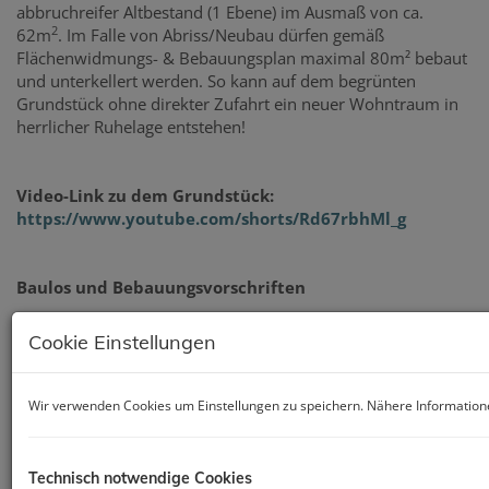
abbruchreifer Altbestand (1 Ebene) im Ausmaß von ca.
2
62m
. Im Falle von Abriss/Neubau dürfen gemäß
Flächenwidmungs- & Bebauungsplan maximal 80m² bebaut
und unterkellert werden. So kann auf dem begrünten
Grundstück ohne direkter Zufahrt ein neuer Wohntraum in
herrlicher Ruhelage entstehen!
Video-Link zu dem Grundstück:
https://www.youtube.com/shorts/Rd67rbhMl_g
Baulos und Bebauungsvorschriften
Cookie Einstellungen
Relevante Plandokumente aus dem
Flächenwidmungsplan: 7338
Es gelten die besonderen Bebauungsvorschriften, BB2
Wir verwenden Cookies um Einstellungen zu speichern. Nähere Informatione
Ein Gebäude kann mit bis zu 80m2 Grundfläche
errichtet werden
Gebäudehöhe 5,5 Meter + darüber höchster Punkt des
Technisch notwendige Cookies