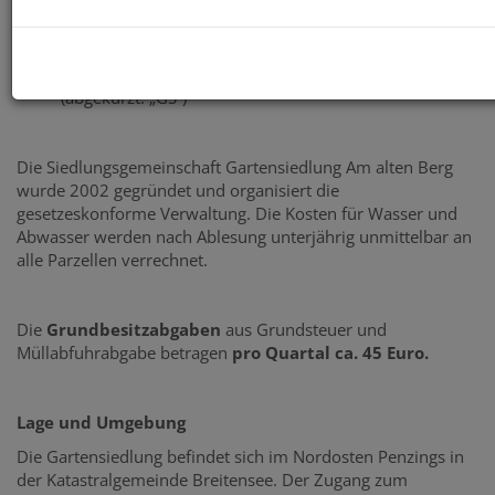
Dachs 4,5 Meter
Dachneigung bis 45 Grad, bei Flachdach muss dieses
begrünt werden
Flächenwidmung „Bauland – Gartensiedlungsgebiet“
(abgekürzt: „GS“)
Die Siedlungsgemeinschaft Gartensiedlung Am alten Berg
wurde 2002 gegründet und organisiert die
gesetzeskonforme Verwaltung. Die Kosten für Wasser und
Abwasser werden nach Ablesung unterjährig unmittelbar an
alle Parzellen verrechnet.
Die
Grundbesitzabgaben
aus Grundsteuer und
Müllabfuhrabgabe betragen
pro Quartal ca. 45 Euro.
Lage und Umgebung
Die Gartensiedlung befindet sich im Nordosten Penzings in
der Katastralgemeinde Breitensee. Der Zugang zum