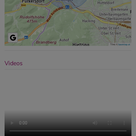
Tiles ©
basemap.at
Videos