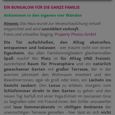
EIN BUNGALOW FÜR DIE GANZE FAMILIE
Ankommen in den eigenen vier Wänden
Hinweis:
Das Haus wurde zur Veranschaulichung virtuell
eingerichtet und wird
unmöbliert verkauft.
Fotos und virtuelles Staging:
Property Photos GmbH
Die Tür aufschließen, den Alltag abstreifen,
entspannen und loslassen
- wer träumt nicht von einem
Eigenheim
, das allen Familienmitgliedern gleichermaßen
Spaß
macht? Wo
Platz
ist
für
Alltag UND Freizeit
,
ausreichend
Raum für Privatsphäre
und ein
natürlich
gewachsener Garten
mit
großer Terrasse
, der in der
warmen Jahreszeit den Wohnraum erweitert und den
Bewohner:innen, egal ob groß oder klein, ein
Lächeln ins
Gesicht
zaubert
. Den
Luxus
zu erleben, morgens vom
Schlafzimmer direkt in den Garten
zu gehen und den
neuen Tag barfuß mit einer Yoga-Einheit im taunassen Gras
zu begrüßen oder mit Freund:innen den Griller anzuwerfen
und
laue Sommerabende
im
chilligen Ambiente
der
uneinsichtigen Terrasse genießen - hier lässt es sich
nicht