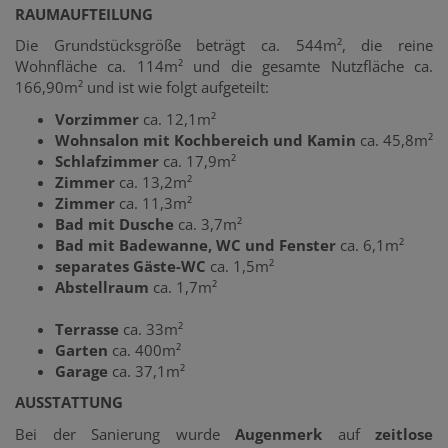
RAUMAUFTEILUNG
Die Grundstücksgröße beträgt ca. 544m², die reine
Wohnfläche ca. 114m² und die gesamte Nutzfläche ca.
166,90m² und ist wie folgt aufgeteilt:
Vorzimmer
ca. 12,1m²
Wohnsalon
mit Kochbereich und Kamin
ca. 45,8m²
Schlafzimmer
ca. 17,9m²
Zimmer
ca. 13,2m²
Zimmer
ca. 11,3m²
Bad mit Dusche
ca. 3,7m²
Bad mit Badewanne, WC und Fenster
ca. 6,1m²
separates Gäste-WC
ca. 1,5m²
Abstellraum
ca. 1,7m²
Terrasse
ca. 33m²
Garten
ca. 400m²
Garage
ca. 37,1m²
AUSSTATTUNG
Bei der Sanierung wurde
Augenmerk
auf
zeitlose