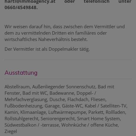
hartl@immoagency.at oder telefonisch unter
0660/4549848.
Wir weisen darauf hin, dass zwischen dem Vermittler und
dem zu vermittelnden Dritten ein familiäres oder
wirtschaftliches Naheverhältnis besteht.
Der Vermittler ist als Doppelmakler tätig.
Ausstattung
Abstellraum
Außenliegender Sonnenschutz
Bad mit
Fenster
Bad mit WC
Badewanne
Doppel- /
Mehrfachverglasung
Dusche
Flachdach
Fliesen
Fußbodenheizung
Garage
Gäste-WC
Kabel / Satelliten-TV
Kamin
Klimaanlage
Luftwärmepumpe
Parkett
Rollladen
Rollstuhlgerecht
Seniorengerecht
Smart Home System
Südwestbalkon / -terrasse
Wohnküche / offene Küche
Ziegel