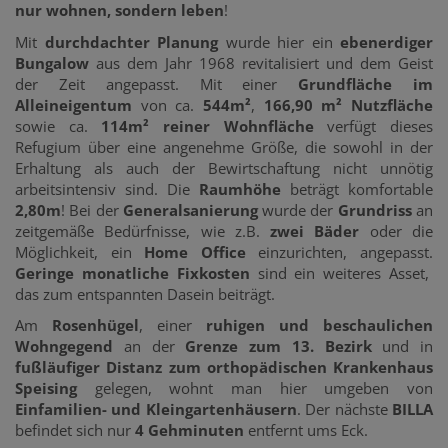
nur wohnen, sondern leben
!
Mit
durchdachter Planung
wurde hier ein
ebenerdiger
Bungalow
aus dem Jahr 1968 revitalisiert und dem Geist
der Zeit angepasst. Mit einer
Grundfläche im
Alleineigentum
von ca.
544m²
,
166,90 m² Nutzfläche
sowie ca.
114m² reiner Wohnfläche
verfügt dieses
Refugium über eine angenehme Größe, die sowohl in der
Erhaltung als auch der Bewirtschaftung nicht unnötig
arbeitsintensiv sind. Die
Raumhöhe
beträgt komfortable
2,80m
! Bei der
Generalsanierung
wurde der
Grundriss
an
zeitgemäße Bedürfnisse, wie z.B.
zwei Bäder
oder die
Möglichkeit, ein
Home Office
einzurichten, angepasst.
Geringe monatliche Fixkosten
sind ein weiteres Asset,
das zum entspannten Dasein beiträgt.
Am
Rosenhügel
, einer
ruhigen und beschaulichen
Wohngegend
an der
Grenze zum 13. Bezirk
und in
fußläufiger Distanz
zum orthopädischen Krankenhaus
Speising
gelegen, wohnt man hier umgeben von
Einfamilien- und Kleingartenhäusern
. Der nächste
BILLA
befindet sich nur
4 Gehminuten
entfernt ums Eck.