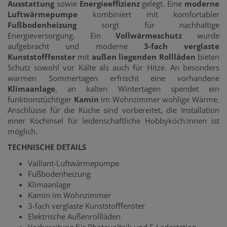
Ausstattung
sowie
Energieeffizienz
gelegt. Eine
moderne
Luftwärmepumpe
kombiniert mit komfortabler
Fußbodenheizung
sorgt für nachhaltige
Energieversorgung. Ein
Vollwärmeschutz
wurde
aufgebracht und moderne
3-fach verglaste
Kunststofffenster
mit
außen liegenden Rollläden
bieten
Schutz sowohl vor Kälte als auch für Hitze. An besonders
warmen Sommertagen erfrischt eine vorhandene
Klimaanlage
, an kalten Wintertagen spendet ein
funktionstüchtiger
Kamin
im Wohnzimmer wohlige Wärme.
Anschlüsse für die Küche sind vorbereitet, die Installation
einer Kochinsel für leidenschaftliche Hobbyköch:innen ist
möglich.
TECHNISCHE DETAILS
Vaillant-Luftwärmepumpe
Fußbodenheizung
Klimaanlage
Kamin im Wohnzimmer
3-fach verglaste Kunststofffenster
Elektrische Außenrollläden
Vorbereitung für Photovoltaik und E-Ladestation