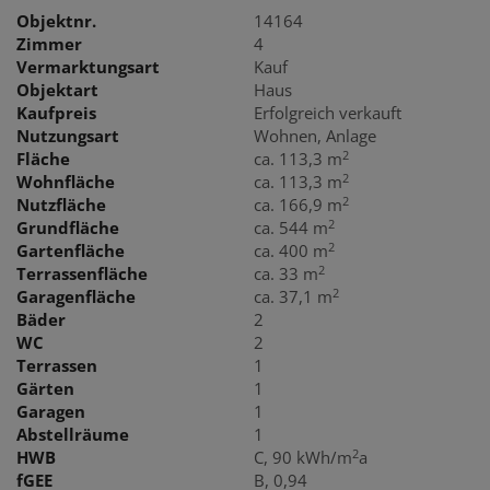
Objektnr.
14164
Zimmer
4
Vermarktungsart
Kauf
Objektart
Haus
Kaufpreis
Erfolgreich verkauft
Nutzungsart
Wohnen
Anlage
2
Fläche
ca. 113,3 m
2
Wohnfläche
ca. 113,3 m
2
Nutzfläche
ca. 166,9 m
2
Grundfläche
ca. 544 m
2
Gartenfläche
ca. 400 m
2
Terrassenfläche
ca. 33 m
2
Garagenfläche
ca. 37,1 m
Bäder
2
WC
2
Terrassen
1
Gärten
1
Garagen
1
Abstellräume
1
2
HWB
C, 90 kWh/m
a
fGEE
B, 0,94