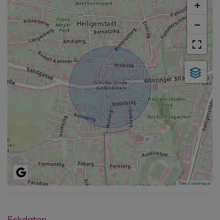
+
−
Tiles ©
basemap.at
Eckdaten