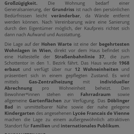
Großzügigkeit.
Die Wohnung bedarf einer
Generalsanierung, der
Grundriss
ist nach den persönlichen
Bedürfnissen leicht
veränderbar
, da Wände entfernt
werden können. Nach Vereinbarung wäre eine Sanierung
durch den Eigentümer möglich, der Kaufpreis richtet sich
dann nach Aufwand und Ausstattung.
Die Lage auf der
Hohen Warte
ist eine der
begehrtesten
Wohnlagen in Wien
, direkt vor dem Haus befindet sich
eine Haltestelle der
Straßenbahnlinie 37
, die zum
Schottentor in den 1. Bezirk fährt. Das Haus wurde
1968
erbaut
und verfügt über nur
12 Wohneinheiten
und
präsentiert sich in einem gepflegten Zustand. Es wird
mittels
Gas-Zentralheizung
mit
individueller
Abrechnung
pro Wohneinheit beheizt. Den
Bewohner*innen stehen ein
Fahrradraum
sowie
allgemeine
Gartenflächen
zur Verfügung. Das
Döblinger
Bad
in unmittelbarer Nähe sowie der nahe gelegene
Kindergarten
des angesehenen
Lycée Francais de Vienne
machen die Lage zu einem außergewöhnlich attraktiven
Standort für
Familien
und
internationales Publikum
.