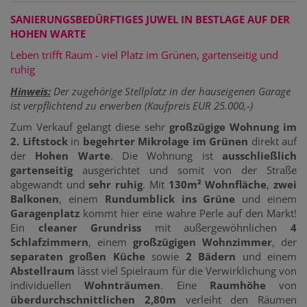
SANIERUNGSBEDÜRFTIGES JUWEL IN BESTLAGE AUF DER
HOHEN WARTE
Leben trifft Raum - viel Platz im Grünen, gartenseitig und
ruhig
Hinweis:
Der zugehörige Stellplatz in der hauseigenen Garage
ist verpflichtend zu erwerben (Kaufpreis EUR 25.000,-)
Zum Verkauf gelangt diese sehr
großzügige Wohnung im
2. Liftstock
in
begehrter Mikrolage im Grünen
direkt auf
der
Hohen Warte
. Die Wohnung ist
ausschließlich
gartenseitig
ausgerichtet und somit von der Straße
abgewandt und
sehr ruhig
. Mit
130m² Wohnfläche
,
zwei
Balkonen
, einem
Rundumblick ins Grüne
und einem
Garagenplatz
kommt hier eine wahre Perle auf den Markt!
Ein
cleaner Grundriss
mit außergewöhnlichen
4
Schlafzimmern
, einem
großzügigen Wohnzimmer
, der
separaten großen Küche
sowie
2 Bädern
und einem
Abstellraum
lässt viel Spielraum für die Verwirklichung von
individuellen
Wohnträumen
. Eine
Raumhöhe
von
überdurchschnittlichen 2,80m
verleiht den Räumen