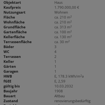
Objektart
Haus
Kaufpreis
1.790.000,00 €
Nutzungsart
Wohnen
2
Fläche
ca. 210 m
2
Wohnfläche
ca. 210 m
2
Grundfläche
ca. 313 m
2
Gartenfläche
ca. 100 m
2
Kellerfläche
ca. 130 m
2
Terrassenfläche
ca. 30 m
Bäder
3
WC
4
Terrassen
2
Keller
1
Gärten
1
Garagen
1
2
HWB
E, 178.3 kWh/m
a
fGEE
E, 2,59
gültig bis
10.03.2032
Baujahr
1908
Bauart
Altbau
Zustand
renovierungsbedürftig