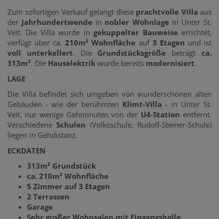
Zum sofortigen Verkauf gelangt diese
prachtvolle Villa
aus
der
Jahrhundertwende
in
nobler Wohnlage
in Unter St.
Veit. Die Villa wurde in
gekuppelter Bauweise
errichtet,
verfügt über ca.
210m² Wohnfläche
auf
3 Etagen
und ist
voll unterkellert
. Die
Grundstücksgröße
beträgt
ca.
313m²
. Die
Hauselektrik
wurde bereits
modernisiert
.
LAGE
Die Villa befindet sich umgeben von wunderschönen alten
Gebäuden - wie der berühmten
Klimt-Villa
- in Unter St.
Veit, nur wenige Gehminuten von der
U4-Station
entfernt.
Verschiedene
Schulen
(Volksschule, Rudolf-Steiner-Schule)
liegen in Gehdistanz.
ECKDATEN
313m² Grundstück
ca. 210m² Wohnfläche
5 Zimmer auf 3 Etagen
2 Terrassen
Garage
Sehr großer Wohnsalon mit Eingangshalle