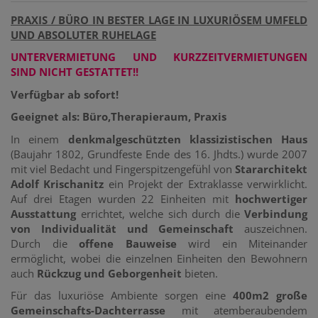
PRAXIS / BÜRO IN BESTER LAGE IN LUXURIÖSEM UMFELD
UND ABSOLUTER RUHELAGE
UNTERVERMIETUNG UND KURZZEITVERMIETUNGEN
SIND NICHT GESTATTET!!
Verfügbar ab sofort!
Geeignet als: Büro,Therapieraum, Praxis
In einem
denkmalgeschützten klassizistischen Haus
(Baujahr 1802, Grundfeste Ende des 16. Jhdts.) wurde 2007
mit viel Bedacht und Fingerspitzengefühl von
Stararchitekt
Adolf Krischanitz
ein Projekt der Extraklasse verwirklicht.
Auf drei Etagen wurden 22 Einheiten mit
hochwertiger
Ausstattung
errichtet, welche sich durch die
Verbindung
von Individualität und Gemeinschaft
auszeichnen.
Durch die
offene Bauweise
wird ein Miteinander
ermöglicht, wobei die einzelnen Einheiten den Bewohnern
auch
Rückzug und Geborgenheit
bieten.
Für das luxuriöse Ambiente sorgen eine
400m2 große
Gemeinschafts-Dachterrasse
mit atemberaubendem