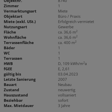
Objektnr.
8740
Zimmer
1
Vermarktungsart
Miete
Objektart
Büro / Praxis
Miete (exkl. USt.)
Erfolgreich vermietet
Nutzungsart
Gewerbe
2
Fläche
ca. 36,6 m
2
Wohnfläche
ca. 36,6 m
2
Terrassenfläche
ca. 400 m
Bäder
1
WC
1
Terrassen
1
2
HWB
D, 109 kWh/m
a
fGEE
E, 2,61
gültig bis
03.04.2023
Letzte Sanierung
2007
Bauart
Neubau
Zustand
neuwertig
Hauszustand
vollsaniert
Beziehbar
sofort
Max. Mietdauer
3 Jahre