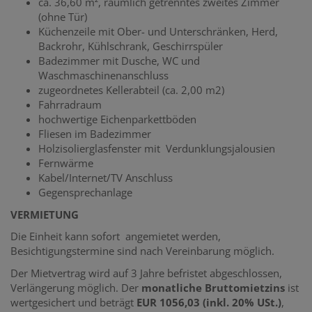
ca. 36,60 m², räumlich getrenntes zweites Zimmer
(ohne Tür)
Küchenzeile mit Ober- und Unterschränken, Herd,
Backrohr, Kühlschrank, Geschirrspüler
Badezimmer mit Dusche, WC und
Waschmaschinenanschluss
zugeordnetes Kellerabteil (ca. 2,00 m2)
Fahrradraum
hochwertige Eichenparkettböden
Fliesen im Badezimmer
Holzisolierglasfenster mit Verdunklungsjalousien
Fernwärme
Kabel/Internet/TV Anschluss
Gegensprechanlage
VERMIETUNG
Die Einheit kann sofort angemietet werden,
Besichtigungstermine sind nach Vereinbarung möglich.
Der Mietvertrag wird auf 3 Jahre befristet abgeschlossen,
Verlängerung möglich. Der
monatliche Bruttomietzins
ist
wertgesichert und beträgt
EUR 1056,03 (inkl. 20% USt.)
,