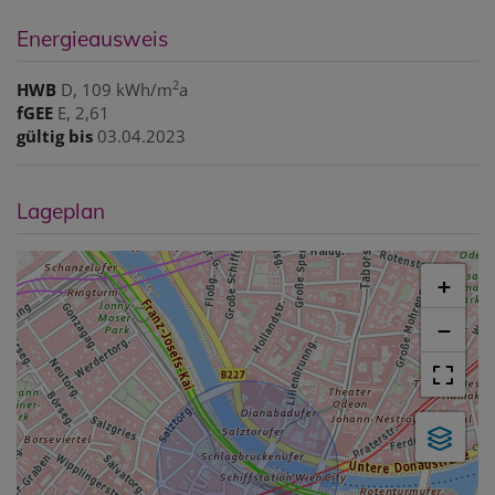
Energieausweis
2
HWB
D, 109 kWh/m
a
fGEE
E, 2,61
gültig bis
03.04.2023
Lageplan
+
−