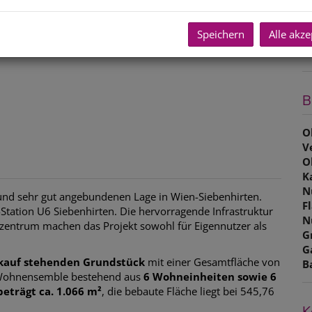
P
G
Speichern
Alle akze
G
B
O
V
O
K
N
n und sehr gut angebundenen Lage in Wien-Siebenhirten.
F
Station U6 Siebenhirten. Die hervorragende Infrastruktur
N
tzentrum machen das Projekt sowohl für Eigennutzer als
G
G
kauf stehenden Grundstück
mit einer Gesamtfläche von
B
s Wohnensemble bestehend aus
6 Wohneinheiten sowie 6
eträgt ca. 1.066 m²
, die bebaute Fläche liegt bei 545,76
K