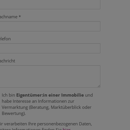
achname
elefon
achricht
Ich bin
Eigentümer:in einer Immobilie
und
habe Interesse an Informationen zur
Vermarktung (Beratung, Marktüberblick oder
Bewertung).
ir verarbeiten Ihre personenbezogenen Daten,
eitere Informationen finden Sie
hier
.