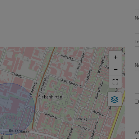
N
T
+
N
−
W
w