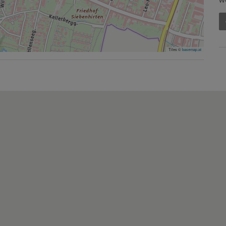
Tiles ©
basemap.at