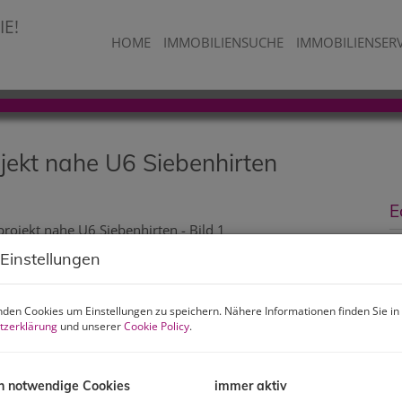
HOME
IMMOBILIENSUCHE
IMMOBILIENSER
jekt nahe U6 Siebenhirten
E
K
 Einstellungen
F
den Cookies um Einstellungen zu speichern. Nähere Informationen finden Sie in
tzerklärung
und unserer
Cookie Policy
.
P
K
h notwendige Cookies
immer aktiv