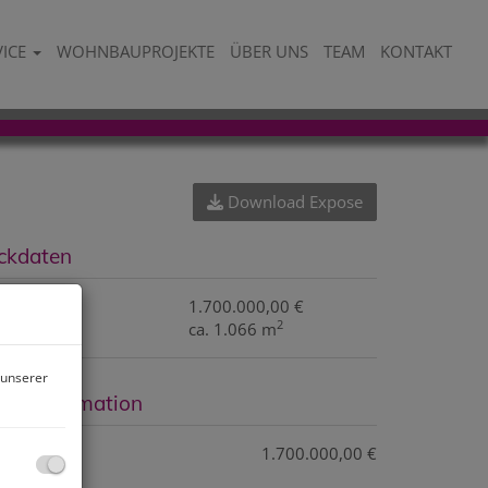
VICE
WOHNBAUPROJEKTE
ÜBER UNS
TEAM
KONTAKT
Download Expose
ckdaten
aufpreis
1.700.000,00 €
2
läche
ca. 1.066 m
 unserer
reisinformation
aufpreis:
1.700.000,00 €