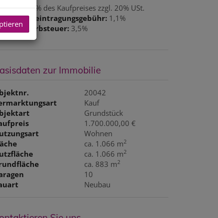
rovision:
3% des Kaufpreises zzgl. 20% USt.
rundbucheintragungsgebühr:
1,1%
ptieren
runderwerbsteuer:
3,5%
asisdaten zur Immobilie
bjektnr.
20042
ermarktungsart
Kauf
bjektart
Grundstück
aufpreis
1.700.000,00 €
utzungsart
Wohnen
2
läche
ca. 1.066 m
2
utzfläche
ca. 1.066 m
2
rundfläche
ca. 883 m
aragen
10
auart
Neubau
ontaktieren Sie uns