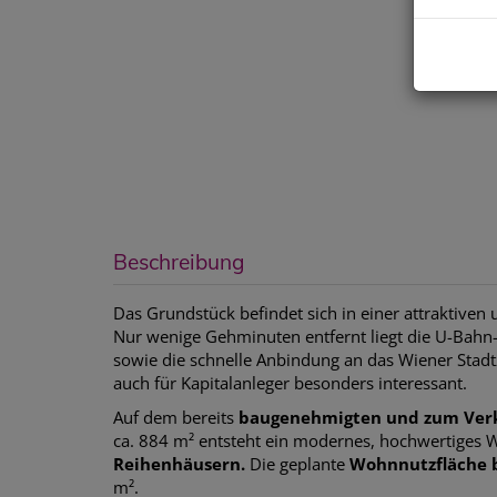
Beschreibung
Das Grundstück befindet sich in einer attraktive
Nur wenige Gehminuten entfernt liegt die U-Bahn-
sowie die schnelle Anbindung an das Wiener Stad
auch für Kapitalanleger besonders interessant.
Auf dem bereits
baugenehmigten und zum Ver
ca. 884 m² entsteht ein modernes, hochwertige
Reihenhäusern.
Die geplante
Wohnnutzfläche b
m².