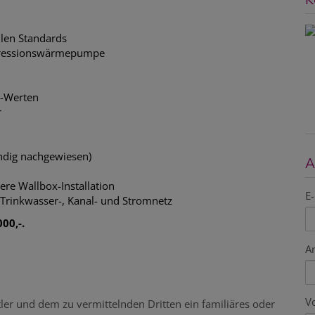
llen Standards
mpressionswärmepumpe
Uw-Werten
r
ändig nachgewiesen)
A
ere Wallbox-Installation
E-
e Trinkwasser-, Kanal- und Stromnetz
00,-.
A
V
ler und dem zu vermittelnden Dritten ein familiäres oder