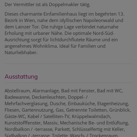
Der Vermittler ist als Doppelmakler tätig.
Dieses charmante Einfamilienhaus liegt im begehrten 13.
Bezirk in Wien, nahe dem idyllischen Napoleonwald und
dem Lainzer Tor. Die ruhige Lage verbindet naturnahe
Erholung mit urbaner Nähe. Die optimale Nord-Süd-
Ausrichtung sorgt für lichtdurchflutete Räume und ein
angenehmes Wohnklima. Ideal für Familien und
Naturliebhaber.
Ausstattung
Abstellraum
Alarmanlage
Bad mit Fenster
Bad mit WC
Badewanne
Deckenleuchten
Doppel- /
Mehrfachverglasung
Dusche
Einbauküche
Etagenheizung
Fliesen
Gartennutzung
Gas
Getrennte Toiletten
Grünblick
Gäste-WC
Kabel / Satelliten-TV
Krüppelwalmdach
Kunststofffenster
Massiv
Mechanische Be- und Entlüftung
Nordbalkon / -terrasse
Parkett
Schlüsselfertig mit Keller
Südbalkon / -terrasse
Toilette
Wasch- / Trockenraum