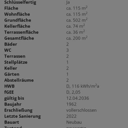
Schlüsselfertig
Ja
2
Fläche
ca. 115 m
2
Wohnfläche
ca. 115 m
2
Grundfläche
ca. 502 m
2
Kellerfläche
ca. 74 m
2
Terrassenfläche
ca. 36 m
2
Gesamtfläche
ca. 200 m
Bäder
2
WC
3
Terrassen
2
Stellplätze
1
Keller
2
Gärten
1
Abstellräume
2
2
HWB
D, 116 kWh/m
a
fGEE
D, 2,05
gültig bis
12.04.2036
Baujahr
1962
Erschließung
vollerschlossen
Letzte Sanierung
2022
Bauart
Neubau
Zustand
neuwertig