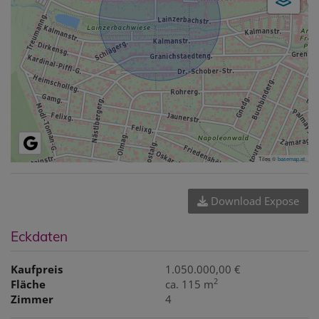
Tiles ©
basemap.at
Download Expose
Eckdaten
Kaufpreis
1.050.000,00 €
2
Fläche
ca. 115 m
Zimmer
4