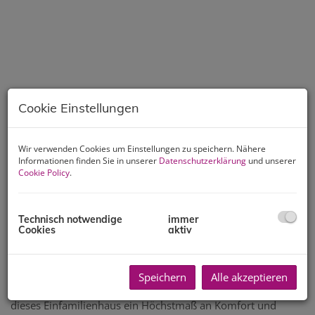
Cookie Einstellungen
Wir verwenden Cookies um Einstellungen zu speichern. Nähere
Informationen finden Sie in unserer
Datenschutzerklärung
und unserer
Cookie Policy
.
Technisch notwendige
immer
Cookies
aktiv
Beschreibung
Willkommen in Ihrem neuen Zuhause im begehrten 13.
Speichern
Alle akzeptieren
Bezirk Wiens! Umgeben von herrlicher Natur bietet Ihnen
dieses Einfamilienhaus ein Höchstmaß an Komfort und