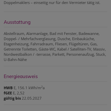
Doppelmaklers – einseitig nur für den Vermieter tätig ist.
Ausstattung
Abstellraum
Alarmanlage
Bad mit Fenster
Badewanne
Doppel- / Mehrfachverglasung
Dusche
Einbauküche
Etagenheizung
Fahrradraum
Fliesen
Flügeltüren
Gas
Getrennte Toiletten
Gäste-WC
Kabel / Satelliten-TV
Massiv
Nordwestbalkon / -terrasse
Parkett
Personenaufzug
Stuck
U-Bahn-Nähe
Energieausweis
2
HWB
E, 156.1 kWh/m
a
fGEE
E, 2,52
gültig bis
22.05.2027