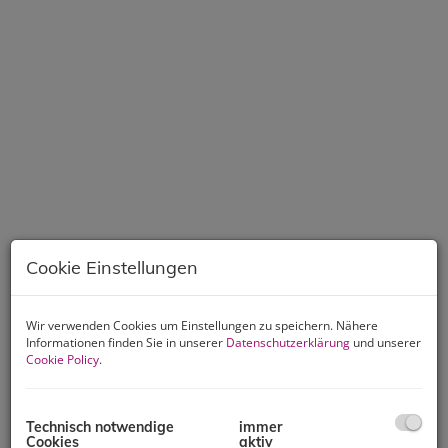
Cookie Einstellungen
Wir verwenden Cookies um Einstellungen zu speichern. Nähere
Informationen finden Sie in unserer
Datenschutzerklärung
und unserer
Cookie Policy
.
Beschreibung
Sie suchen ein Haus mit dem gewissen Etwas? Der
Technisch notwendige
immer
wunderschöne, repräsentative Altbau überzeugt
Cookies
aktiv