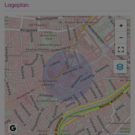
Lageplan
+
−
Tiles ©
basemap.at