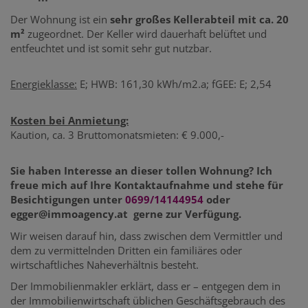
Der Wohnung ist ein
sehr
großes Kellerabteil mit ca. 20
m²
zugeordnet. Der Keller wird dauerhaft belüftet und
entfeuchtet und ist somit sehr gut nutzbar.
Energieklasse:
E; HWB: 161,30 kWh/m2.a; fGEE: E; 2,54
Kosten bei Anmietung:
Kaution, ca. 3 Bruttomonatsmieten: € 9.000,-
Sie haben Interesse an dieser tollen Wohnung? Ich
freue mich auf Ihre Kontaktaufnahme und stehe für
Besichtigungen unter
0699/14144954
oder
egger@immoagency.at gerne zur Verfügung.
Wir weisen darauf hin, dass zwischen dem Vermittler und
dem zu vermittelnden Dritten ein familiäres oder
wirtschaftliches Naheverhältnis besteht.
Der Immobilienmakler erklärt, dass er – entgegen dem in
der Immobilienwirtschaft üblichen Geschäftsgebrauch des