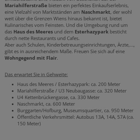
Mariahilferstraße
bieten ein perfektes Einkaufserlebnis,
eine Vielzahl von Marktständen am
Naschmarkt
, der wohl
weit über die Grenzen Wiens hinaus bekannt ist, bietet
Kulinarisches vom Feinsten. Und die Umgebung rund um
das
Haus des Meeres
und dem
Esterhazypark
besticht
durch nette Restaurants und Cafes.
Aber auch Schulen, Kinderbetreuungseinrichtungen, Ärzte,...,
gibt es in ausreichendem Maße. Freuen Sie sich auf eine
Wohngegend mit Flair
.
Das erwartet Sie in Gehweite:
Haus des Meeres / Esterhazypark: ca. 200 Meter
Mariahilferstraße / U3 Neubaugasse: ca. 320 Meter
U4 Kettenbrückengasse, ca. 330 Meter
Naschmarkt, ca. 600 Meter
Burggarten/Hofburg, Museumsquartier, ca. 950 Meter
Öffentliche Verkehrsmittel: Autobus 13A, 14A, 57A (ca.
150 Meter)