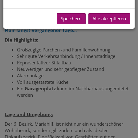
durch viele liebevolle Details in allen Ecken des
Hauses! Die Wohnung hingegegen bietet alles was eine
sanierte Wohnung bieten muss: neue Technik und
Speichern
Alle akzeptieren
damit verbunden neuer Komfort, kombiniert mit dem
Flair längst vergangener Tage...
Die Highlights:
Großzügige Pärchen -und Familienwohnung
Sehr gute Verkehrsanbindung / Innenstadtlage
Repräsentativer Stilaltbau
Neuwertiger und sehr gepflegter Zustand
Alarmanlage
Voll ausgestattete Küche
Ein
Garagenplatz
kann im Nachbarhaus angemietet
werden
Lage und Umgebung:
Der 6. Bezirk, Mariahilf, ist nicht nur ein wunderschöner
Wohnbezirk, sondern gilt zudem auch als idealer
Einkaufsbezirk. Eine Vielzahl von Geschäften auf der