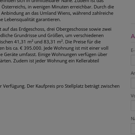
efinden sich in unmittelbarer Nähe. Zudem ist das
Österreichs, in wenigen Minuten erreichbar. Durch die
e Anbindung an das Umland Wiens, während zahlreiche
e Lebensqualität garantieren.
 auf das Erdgeschoss, drei Obergeschosse sowie zwei
dliche Grundrisse und Größen, um verschiedenen
A
ischen 41,31 m² und 83,31 m². Die Preise für die
 bis ca. € 395.000. Jede Wohnung ist mit einer voll
E-
ne Geräte umfasst. Einige Wohnungen verfügen über
ärten. Zudem ist jeder Wohnung ein Kellerabteil
A
r Verfügung. Der Kaufpreis pro Stellplatz beträgt zwischen
V
N