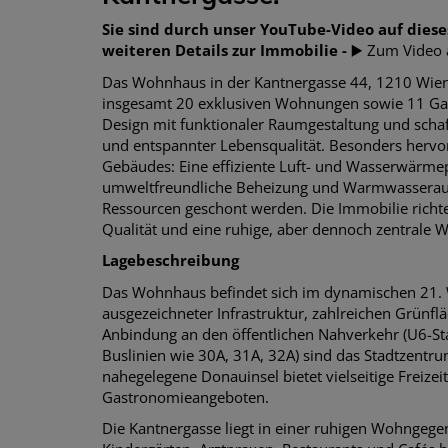
Sie sind durch unser YouTube-Video
auf dies
weiteren Details zur Immobilie -
▶️ Zum Video
Das Wohnhaus in der Kantnergasse 44, 1210 Wien,
insgesamt 20 exklusiven Wohnungen sowie 11 Gara
Design mit funktionaler Raumgestaltung und sch
und entspannter Lebensqualität. Besonders hervor
Gebäudes: Eine effiziente Luft- und Wasserwärmep
umweltfreundliche Beheizung und Warmwasserauf
Ressourcen geschont werden. Die Immobilie richtet
Qualität und eine ruhige, aber dennoch zentrale 
Lagebeschreibung
Das Wohnhaus befindet sich im dynamischen 21. 
ausgezeichneter Infrastruktur, zahlreichen Grünfl
Anbindung an den öffentlichen Nahverkehr (U6-St
Buslinien wie 30A, 31A, 32A) sind das Stadtzentru
nahegelegene Donauinsel bietet vielseitige Freizei
Gastronomieangeboten.
Die Kantnergasse liegt in einer ruhigen Wohngeg