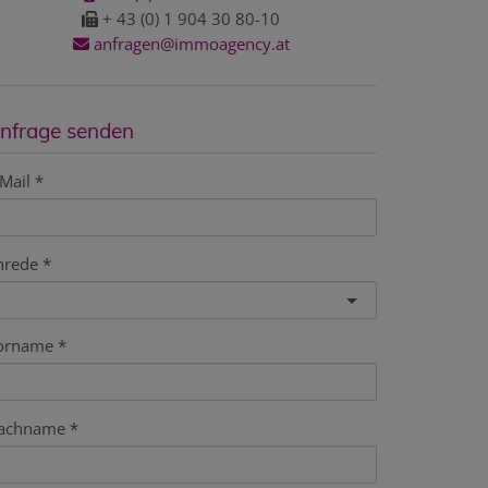
+ 43 (0) 1 904 30 80-10
anfragen@immoagency.at
nfrage senden
Mail
nrede
orname
achname