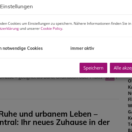
 Einstellungen
P
G
G
den Cookies um Einstellungen zu speichern. Nähere Informationen finden Sie in
tzerklärung
und unserer
Cookie Policy
.
B
h notwendige Cookies
immer aktiv
O
Speichern
Alle akze
Z
V
O
K
N
F
W
G
 Ruhe und urbanem Leben –
K
ntral: Ihr neues Zuhause in der
T
B