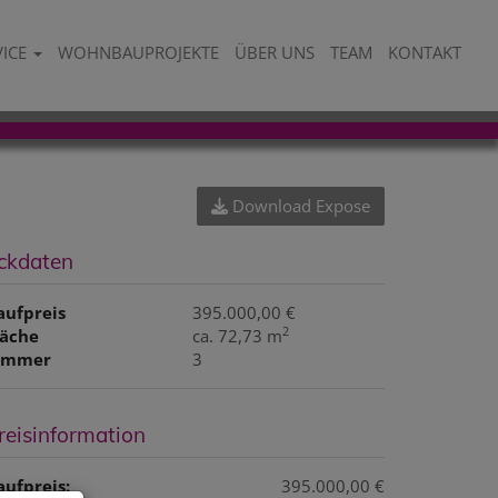
VICE
WOHNBAUPROJEKTE
ÜBER UNS
TEAM
KONTAKT
Download Expose
ckdaten
aufpreis
395.000,00 €
2
läche
ca. 72,73 m
immer
3
reisinformation
aufpreis:
395.000,00 €