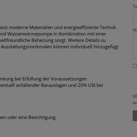
T
st moderne Materialien und energieeffiziente Technik.
N
ft- und Wasserwärmepumpe in Kombination mit einer
ltfreundliche Beheizung sorgt. Weitere Details zu
 Ausstattungsmerkmalen können individuell hinzugefügt
eiung bei Erfüllung der Voraussetzungen
ventuell anfallender Barauslagen und 20% USt bei
W
w
nen oder eine Besichtigung.