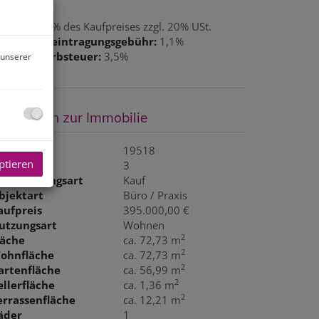
rovision:
3% des Kaufpreises zzgl. 20% USt.
rundbucheintragungsgebühr:
1,1%
runderwerbsteuer:
3,5%
 unserer
asisdaten zur Immobilie
bjektnr.
19518
ptieren
immer
3
ermarktungsart
Kauf
bjektart
Büro / Praxis
aufpreis
395.000,00 €
utzungsart
Wohnen
2
läche
ca. 72,73 m
2
ohnfläche
ca. 72,73 m
2
artenfläche
ca. 56,99 m
2
ellerfläche
ca. 1,36 m
2
errassenfläche
ca. 12,21 m
äder
1