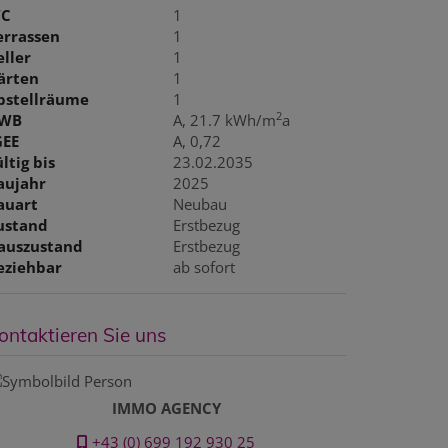
C
1
errassen
1
eller
1
ärten
1
bstellräume
1
2
WB
A, 21.7 kWh/m
a
GEE
A, 0,72
ltig bis
23.02.2035
aujahr
2025
auart
Neubau
ustand
Erstbezug
auszustand
Erstbezug
eziehbar
ab sofort
ontaktieren Sie uns
IMMO AGENCY
+43 (0) 699 192 930 25