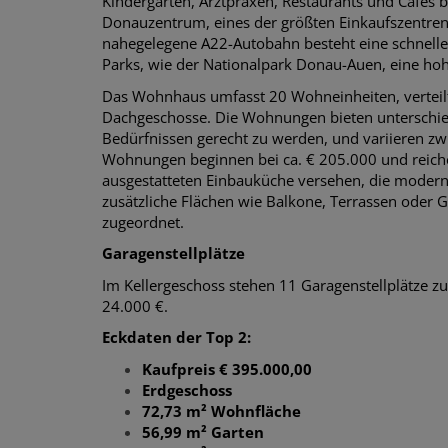
Kindergärten, Arztpraxen, Restaurants und Cafés b
Donauzentrum, eines der größten Einkaufszentren 
nahegelegene A22-Autobahn besteht eine schnell
Parks, wie der Nationalpark Donau-Auen, eine hoh
Das Wohnhaus umfasst 20 Wohneinheiten, verteilt
Dachgeschosse. Die Wohnungen bieten unterschie
Bedürfnissen gerecht zu werden, und variieren zw
Wohnungen beginnen bei ca. € 205.000 und reichen
ausgestatteten Einbauküche versehen, die moder
zusätzliche Flächen wie Balkone, Terrassen oder G
zugeordnet.
Garagenstellplätze
Im Kellergeschoss stehen 11 Garagenstellplätze zu
24.000 €.
Eckdaten der Top 2:
Kaufpreis
€ 395.000,00
Erdgeschoss
72,73 m² Wohnfläche
56,99 m² Garten