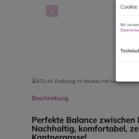
Cookie
Wir verwen
Datenschu
Technisc
Beschreibung
Perfekte Balance zwischen
Nachhaltig, komfortabel, ze
Kantnergasse!