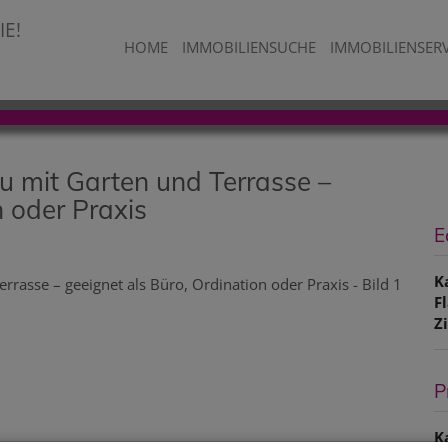
HOME
IMMOBILIENSUCHE
IMMOBILIENSER
 mit Garten und Terrasse –
n oder Praxis
E
K
F
Z
P
K