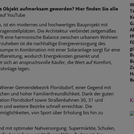
W
es Objekt aufmerksam geworden? Hier finden Sie alle
T
 auf YouTube
K
G
 ist ein modernes und hochwertiges Bauprojekt mit
A
genstellplätzen. Die Architektur verbindet zeitgemäßes
H
afft eine harmonische Balance zwischen urbanem Wohnen
f
zuheben ist die nachhaltige Energieversorgung des
gü
umpe in Kombination mit einer Solaranlage sorgt für eine
B
bereitung, wodurch Energiekosten gesenkt und
B
 sich an anspruchsvolle Käufer, die Wert auf Komfort,
Z
Wohnlage legen.
H
B
Wiener Gemeindebezirk Floridsdorf, einer Gegend mit
ächen und hoher Familienfreundlichkeit. Dank der guten
K
ation Floridsdorf sowie Straßenbahnen 30, 31 und
m und weitere Bezirke schnell erreichbar. Die
tmöglichkeiten, von Sport über Erholung bis hin zu
end mit optimaler Nahversorgung. Supermärkte, Schulen,