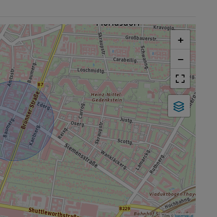
+
−
Tiles ©
basemap.at